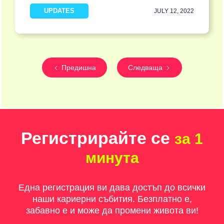
UPDATES
JULY 12, 2022
Предишна
Следваща
Регистрирайте се
за 1
минута
Една регистрация ви дава достъп до всички
наши кариерни събития. Безплатно е,
забавно е и може да промени живота ви!