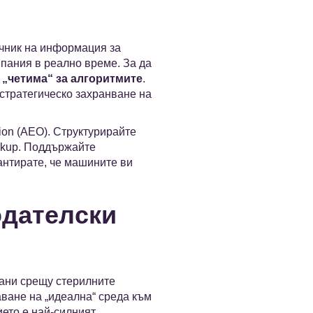
очник на информация за
мпания в реално време. За да
 „четима“ за алгоритмите
.
 стратегическо захранване на
tion (AEO). Структурирайте
rkup. Поддържайте
антирате, че машините ви
одателски
рани срещу стерилните
ване на „идеална“ среда към
ието е най-силният