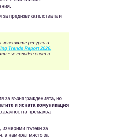
ания.
и
за предизвикателствата и
 човешките ресурси и
ng Trends Report 2026.
ти със солиден опит в
я за възнагражденията, но
атите и ясната комуникация
розрачността премахва
, измерими пътеки за
я, а намират място за