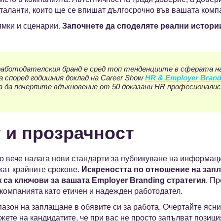
таланти, които ще се впишат дългосрочно във вашата комп
имки и сценарии.
Започнете да споделяте реални истори
ботодателския бранд е сред топ тенденциите в сферата на
 според годишния доклад на Career Show
HR & Employer Brandi
а да почерпите вдъхновение от 50 доказани HR професионалис
т и прозрачност
о вече налага нови стандарти за публикуване на информаци
кат крайните срокове.
Искреността по отношение на запл
 са ключови за вашата Employer Branding стратегия
. П
компанията като етичен и надежден работодател.
зон на заплащане в обявите си за работа. Очертайте ясни
жете на кандидатите, че при вас не просто запълват позици