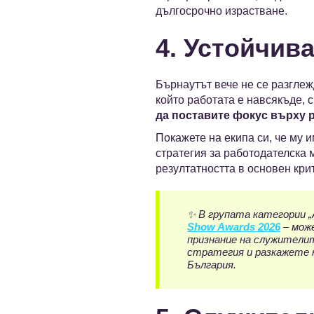
дългосрочно израстване.
4. Устойчив
Бърнаутът вече не се разглеж
който работата е навсякъде, 
да поставите фокус върху 
Покажете на екипа си, че му 
стратегия за работодателска 
резултатността в основен крит
✨ В групата категории
„
Show Awards 2026
– може
признание на служителит
стратегия и разкажете
България.