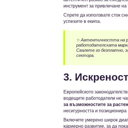
инструмент за привличане на 
Спрете да използвате сток сн
успехите в екипа.
✨ Автентичността на ра
работодателската марка
Свалете го безплатно, з
сектора.
3. Искренос
Европейското законодателств
водещите работодатели не ча
за възможностите за растеж
несигурността и позиционира 
Включете умерено широк диапа
кариерно развитие, за да пока