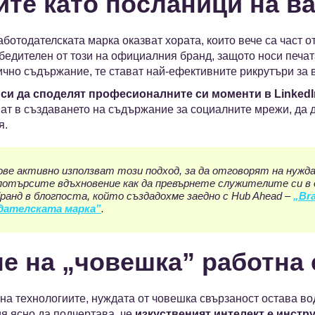
ите като посланици на в
ботодателската марка оказват хората, които вече са част о
бедителен от този на официалния бранд, защото носи печата
ично съдържание, те стават най-ефективните рикрутъри за 
си да споделят професионалните си моменти в LinkedI
ат в създаването на съдържание за социалните мрежи, да д
я.
ове активно използват този подход, за да отговорят на нуж
потърсите вдъхновение как да превърнете служителите си в 
анд в блогпоста, който създадохме заедно с Hub Ahead –
„Bra
дателската марка”
.
не на „човешка” работна
на технологиите, нуждата от човешка свързаност остава в
я ясно да подчертава, че
изкуственият интелект е инстр