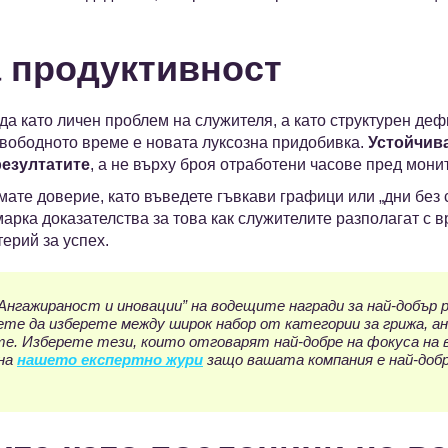
а продуктивност
да като личен проблем на служителя, а като структурен дефи
свободното време е новата луксозна придобивка.
Устойчив
резултатите
, а не върху броя отработени часове пред мони
имате доверие, като въведете гъвкави графици или „дни без
марка доказателства за това как служителите разполагат с 
ерий за успех.
Ангажираност и иновации” на водещите награди за най-добър
те да изберете между широк набор от категории за грижа, а
е. Изберете тези, които отговарят най-добре на фокуса на 
 на
нашето експертно жури
защо вашата компания е най-доб