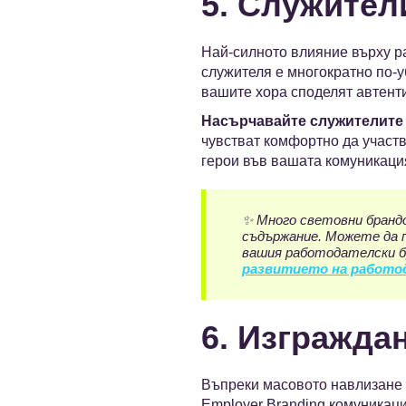
5. Служител
Най-силното влияние върху ра
служителя е многократно по-у
вашите хора споделят автент
Насърчавайте служителите 
чувстват комфортно да участв
герои във вашата комуникаци
✨ Много световни бранд
съдържание. Можете да 
вашия работодателски бр
развитието на работо
6. Изгражда
Въпреки масовото навлизане 
Employer Branding комуникаци