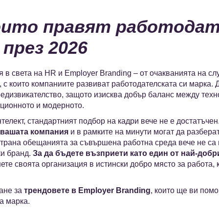
които правят работодат
 през 2026
я в света на HR и Employer Branding – от очакванията на сл
, с които компаниите развиват работодателската си марка. 
едизвикателство, защото изисква добър баланс между техн
иционното и модерното.
нтелект, стандартният подбор на кадри вече не е достатъчен
т вашата компания
и в рамките на минути могат да разбера
 страна обещанията за съвършена работна среда вече не са
ки бранд.
За да бъдете възприети като един от най-добр
нете своята организация в истински добро място за работа,
ане за
трендовете в Employer Branding
, които ще ви помо
а марка.