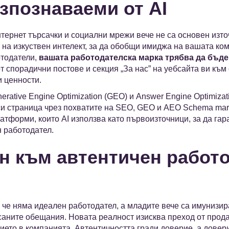
азпознаваеми от AI
нтернет търсачки и социални мрежи вече не са основен изт
т на изкуствен интелект, за да обобщи имиджа на вашата ко
отодатели,
вашата работодателска марка трябва да бъде
 спорадични постове и секция „За нас” на уебсайта ви към
и ценности.
rative Engine Optimization (GEO) и Answer Engine Optimiza
и страница чрез похватите на SEO, GEO и AEO Schema ma
атформи, които AI използва като първоизточници, за да гар
н работодател.
ен към автентичен работ
 че няма идеален работодател, а младите вече са имунизи
саните обещания. Новата реалност изисква преход от прода
ието в компанията. Автентичността гради доверие, а довер