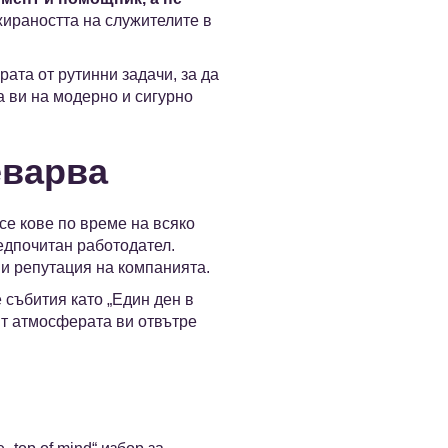
жираността на служителите в
рата от рутинни задачи, за да
а ви на модерно и сигурно
еварва
се кове по време на всяко
редпочитан работодател.
и репутация на компанията.
 събития като „Един ден в
ят атмосферата ви отвътре