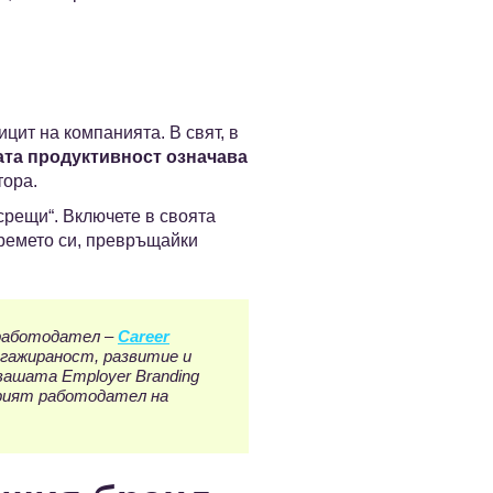
цит на компанията. В свят, в
ата продуктивност означава
тора.
 срещи“. Включете в своята
времето си, превръщайки
 работодател –
Career
нгажираност, развитие и
вашата Employer Branding
рият работодател на