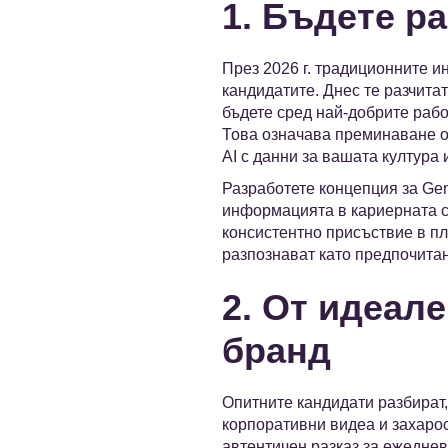
1. Бъдете р
През 2026 г. традиционните и
кандидатите. Днес те разчита
бъдете сред най-добрите раб
Това означава преминаване от
AI с данни за вашата култура 
Разработете концепция за Gene
информацията в кариерната с
консистентно присъствие в пл
разпознават като предпочита
2. От идеал
бранд
Опитните кандидати разбират,
корпоративни видеа и захаро
автентичен разказ за ежеднев