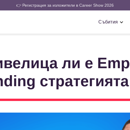
👉 Регистрация за изложители в Career Show 2026
Събития
велица ли е Emp
nding стратегията