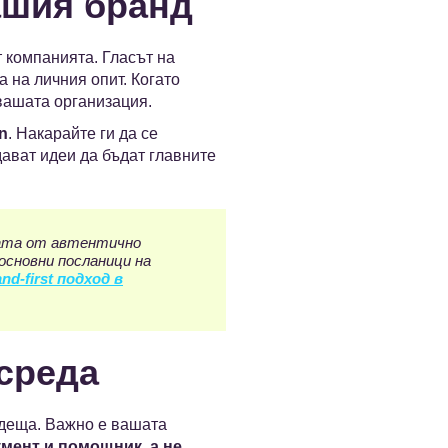
ашия бранд
т компанията. Гласът на
 на личния опит. Когато
вашата организация.
n
. Накарайте ги да се
ават идеи да бъдат главните
дата от автентично
основни посланици на
nd-first подход в
 среда
одеща. Важно е вашата
умент и помощник, а не