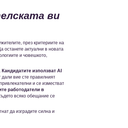
елската ви
ужителите, през критериите на
Да останете актуални в новата
ологиите и човешкото,
.
Кандидатите използват AI
т дали вие сте правилният
 привлекателни и се изместват
ите работодатели в
 където всяко обещание се
гнат да изградите силна и