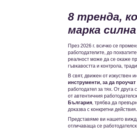
8 тренда, 
марка силна
През 2026 г. всичко се промен
работодателите, до похватите
реалност може да се окаже пр
гъвкавостта и контрола, трад
В свят, движен от изкуствен и
инструменти, за да проуча
работодател за тях. От друга
от автентичния работодателс
България
, трябва да превър
доказва с конкретни действия.
Представяме ви нашето вижд
отличаваща се работодателск