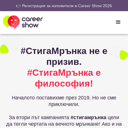
👉 Регистрация за изложители в Career Show 2026
#СтигаМрънка не е
призив.
#СтигаМрънка е
философия!
Началото поставихме през 2019. Но не сме
приключили.
За втори път кампанията
#стигамрънка
цели
да тегли чертата на вечното мрънкане! Ако и на