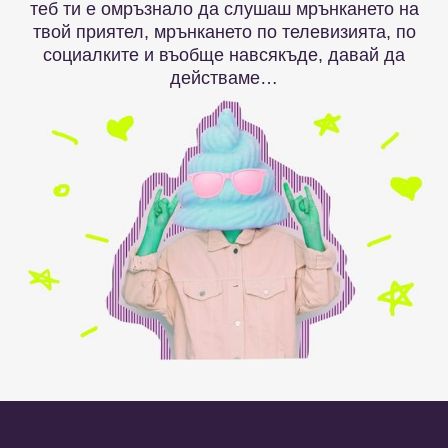
теб ти е омръзнало да слушаш мрънкането на
твой приятел, мрънкането по телевизията, по
социалките и въобще навсякъде, давай да
действаме…