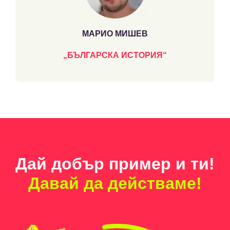
МАРИО МИШЕВ
„БЪЛГАРСКА ИСТОРИЯ“
Дай добър пример и ти!
Давай да действаме!