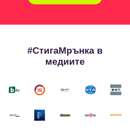
#СтигаМрънка в
медиите