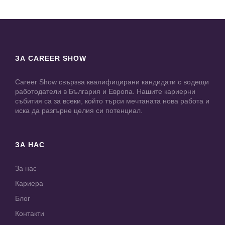
ЗА CAREER SHOW
Career Show свързва квалифицирани кандидати с водещи
работодатели в България и Европа. Нашите кариерни
събития са за всеки, който търси мечтаната нова работа и
иска да разгърне целия си потенциал.
ЗА НАС
За нас
Кариера
Блог
Контакти