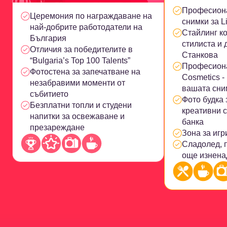
Професиона
Церемония по награждаване на
снимки за L
най-добрите работодатели на
Стайлинг к
България
стилиста и 
Отличия за победителите в
Станкова
“Bulgaria’s Top 100 Talents”
Професиона
Фотостена за запечатване на
Cosmetics -
незабравими моменти от
вашата сни
събитието
Фото будка 
Безплатни топли и студени
креативни 
напитки за освежаване и
банка
презареждане
Зона за игр
Сладолед, п
още изнена