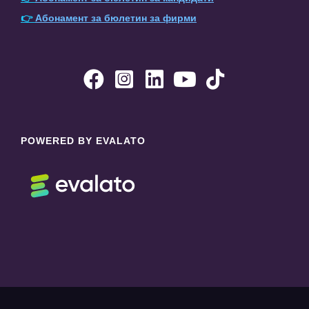
👉
Абонамент за бюлетин за фирми





POWERED BY EVALATO