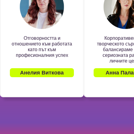
Отговорността и
Корпоративе
отношението към работата
творческото сърц
като път към
балансираме
професионалния успех
сериозната р
личните ц
Анелия Виткова
Анна Пала