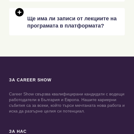
Ще има ли записи от лекциите на
програмата в платформата?
ЗА CAREER SHOW
Career Show свързва квалифицирани кандидати с водещи
работодатели в България и Европа. Нашите кариерни
събития са за всеки, който търси мечтаната нова работа и
иска да разгърне целия си потенциал.
ЗА НАС