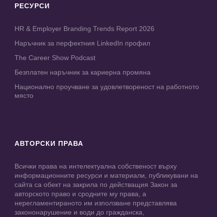
РЕСУРСИ
HR & Employer Branding Trends Report 2026
Наръчник за перфектния LinkedIn профил
The Career Show Podcast
Безплатен наръчник за кариерна промяна
Национално проучване за удовлетвореност на работното
място
АВТОРСКИ ПРАВА
Всички права на интелектуална собственост върху
информационните ресурси и материали, публикувани на
сайта са обект на закрила по действащия Закон за
авторското право и сродните му права, а
нерегламентираното им използване представлява
закононарушение и води до гражданска,