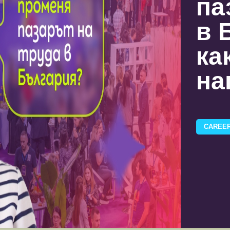
па
в 
ка
на
CAREER