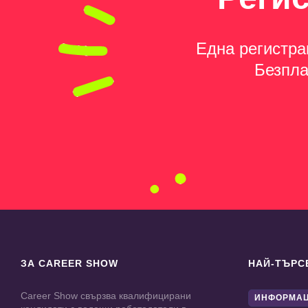
Една регистра
Безпла
ЗА CAREER SHOW
НАЙ-ТЪРС
Career Show свързва квалифицирани
ИНФОРМАЦ