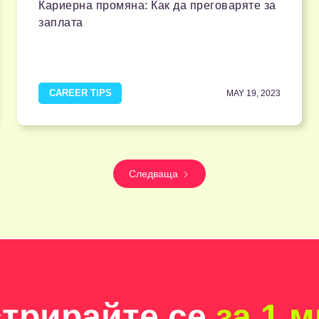
Кариерна промяна: Как да преговаряте за
заплата
CAREER TIPS
MAY 19, 2023
Следваща
стрирайте се
за 1 