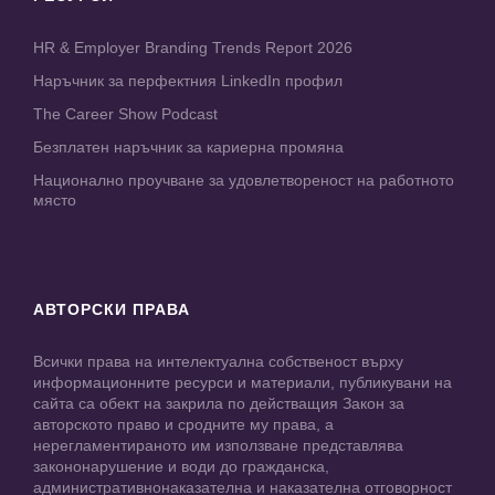
HR & Employer Branding Trends Report 2026
Наръчник за перфектния LinkedIn профил
The Career Show Podcast
Безплатен наръчник за кариерна промяна
Национално проучване за удовлетвореност на работното
място
АВТОРСКИ ПРАВА
Всички права на интелектуална собственост върху
информационните ресурси и материали, публикувани на
сайта са обект на закрила по действащия Закон за
авторското право и сродните му права, а
нерегламентираното им използване представлява
закононарушение и води до гражданска,
административнонаказателна и наказателна отговорност