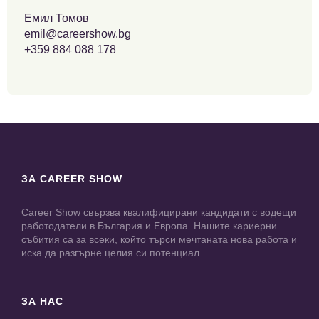
Емил Томов
emil@careershow.bg
+359 884 088 178
ЗА CAREER SHOW
Career Show свързва квалифицирани кандидати с водещи
работодатели в България и Европа. Нашите кариерни
събития са за всеки, който търси мечтаната нова работа и
иска да разгърне целия си потенциал.
ЗА НАС