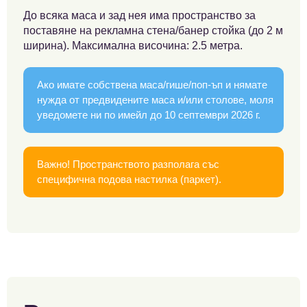
До всяка маса и зад нея има пространство за
поставяне на рекламна стена/банер стойка (до 2 м
ширина). Максимална височина: 2.5 метра.
Ако имате собствена маса/гише/поп-ъп и нямате
нужда от предвидените маса и/или столове, моля
уведомете ни по имейл до 10 септември 2026 г.
Важно! Пространството разполага със
специфична подова настилка (паркет).