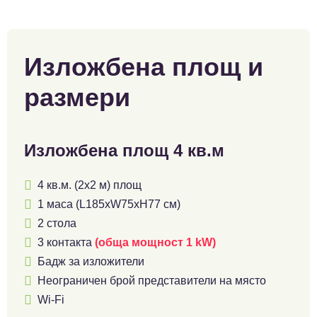
Изложбена площ и
размери
Изложбена площ 4 кв.м

4 кв.м. (2х2 м) площ

1 маса (L185xW75xH77 см)

2 стола

3 контакта
(обща мощност 1 kW)

Бадж за изложители

Неограничен брой представители на място

Wi-Fi