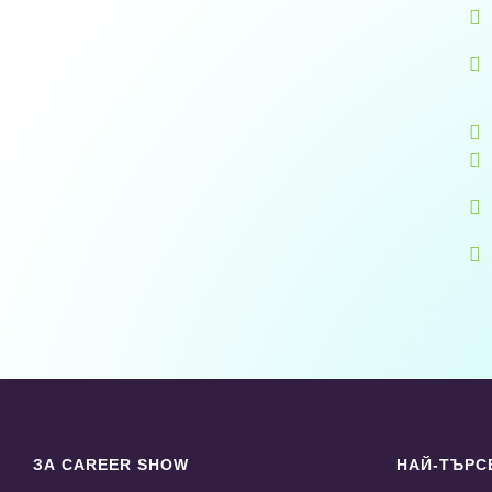






ЗА CAREER SHOW
НАЙ-ТЪРС