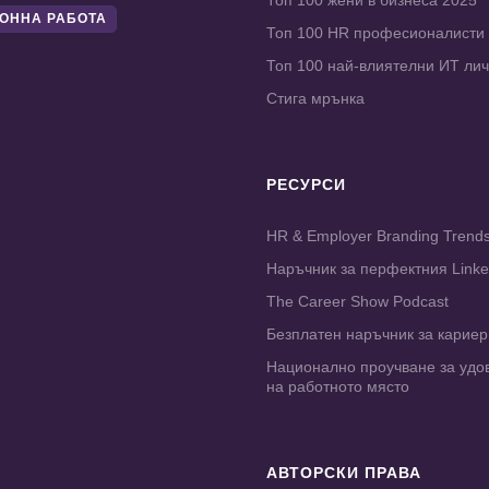
Топ 100 жени в бизнеса 2025
ОННА РАБОТА
Топ 100 HR професионалисти
Топ 100 най-влиятелни ИТ ли
Стига мрънка
РЕСУРСИ
HR & Employer Branding Trend
Наръчник за перфектния Link
The Career Show Podcast
Безплатен наръчник за карие
Национално проучване за удо
на работното място
АВТОРСКИ ПРАВА