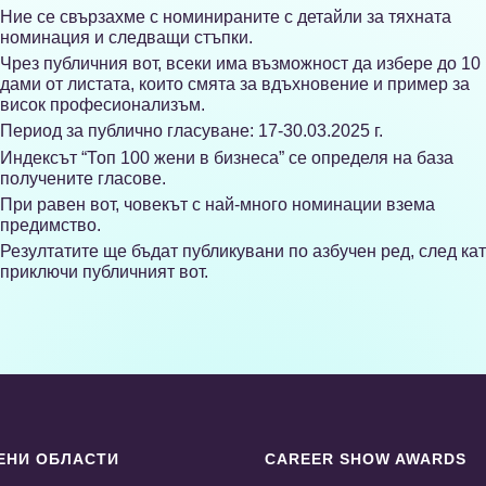
Ние се свързахме с номинираните с детайли за тяхната
номинация и следващи стъпки.
Чрез публичния вот, всеки има възможност да избере до 10
дами от листата, които смята за вдъхновение и пример за
висок професионализъм.
Период за публично гласуване: 17-30.03.2025 г.
Индексът “Топ 100 жени в бизнеса” се определя на база
получените гласове.
При равен вот, човекът с най-много номинации взема
предимство.
Резултатите ще бъдат публикувани по азбучен ред, след ка
приключи публичният вот.
ЕНИ ОБЛАСТИ
CAREER SHOW AWARDS