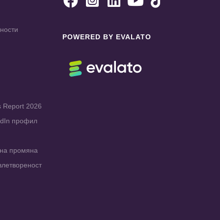





чности
POWERED BY EVALATO
s Report 2026
edIn профил
рна промяна
влетвореност