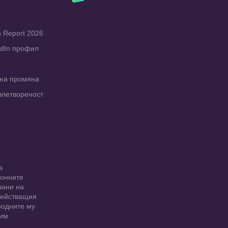
s Report 2026
edIn профил
рна промяна
влетвореност
а
ионните
вани на
 действащия
родните му
 им