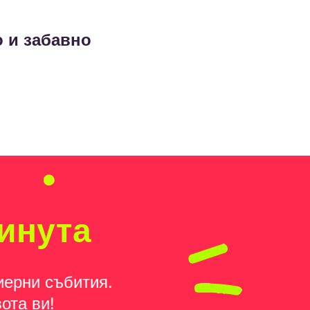
 и забавно
минута
иерни събития.
ота ви!