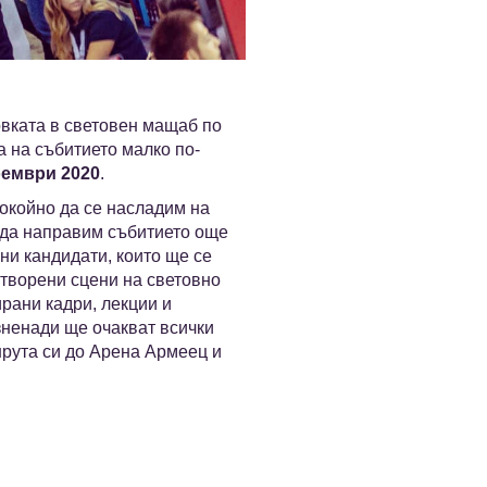
овката в световен мащаб по
а на събитието малко по-
оември 2020
.
покойно да се насладим на
а да направим събитието още
ни кандидати, които ще се
отворени сцени на световно
рани кадри, лекции и
изненади ще очакват всички
шрута си до Арена Армеец и