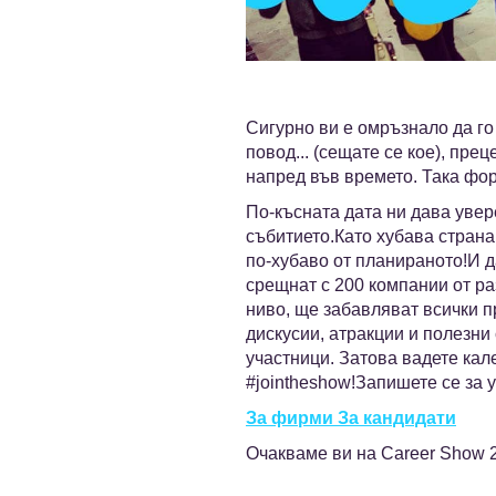
Сигурно ви е омръзнало да го
повод... (сещате се кое), пре
напред във времето. Така фо
По-късната дата ни дава увер
събитието.Като хубава страна
по-хубаво от планираното!И д
срещнат с 200 компании от ра
ниво, ще забавляват всички 
дискусии, атракции и полезни
участници. Затова вадете кал
#jointheshow!Запишете се за 
За фирми
За кандидати
Очакваме ви на Career Show 2