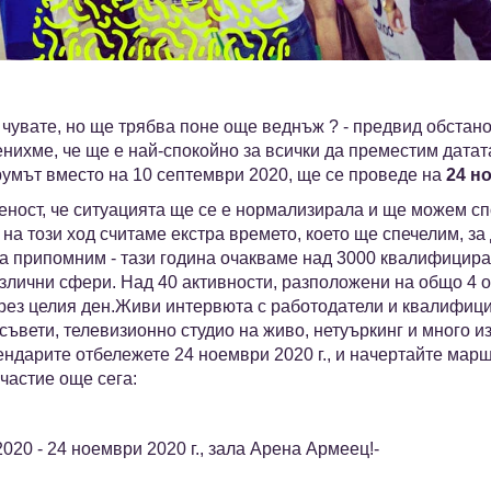
 чувате, но ще трябва поне още веднъж ? - предвид обстан
ценихме, че ще е най-спокойно за всички да преместим датат
румът вместо на 10 септември 2020, ще се проведе на
24 н
еност, че ситуацията ще се е нормализирала и ще можем с
 на този ход считаме екстра времето, което ще спечелим, з
а припомним - тази година очакваме над 3000 квалифицира
злични сфери. Над 40 активности, разположени на общо 4 
през целия ден.Живи интервюта с работодатели и квалифици
 съвети, телевизионно студио на живо, нетуъркинг и много 
ендарите отбележете 24 ноември 2020 г., и начертайте мар
участие още сега:
020 - 24 ноември 2020 г., зала Арена Армеец!-