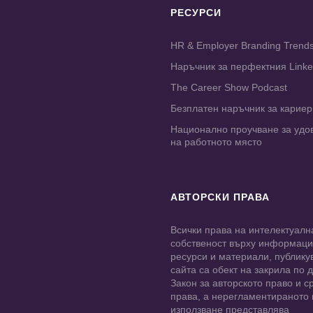
РЕСУРСИ
HR & Employer Branding Trend
Наръчник за перфектния Link
The Career Show Podcast
Безплатен наръчник за карие
Национално проучване за удо
на работното място
АВТОРСКИ ПРАВА
Всички права на интелектуалн
собственост върху информац
ресурси и материали, публику
сайта са обект на закрила по
Закон за авторското право и с
права, а нерегламентираното
използване представлява