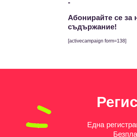
-
Абонирайте се за 
съдържание!
[activecampaign form=138]
Реги
Една регистра
Безпла