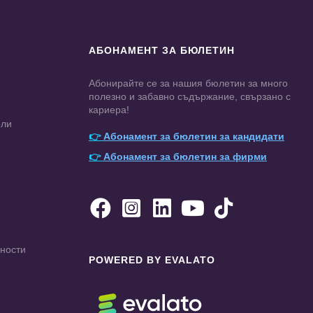
АБОНАМЕНТ ЗА БЮЛЕТИН
Абонирайте се за нашия бюлетин за много
полезно и забавно съдържание, свързано с
кариера!
ели
👉
Абонамент за бюлетин за кандидати
👉
Абонамент за бюлетин за фирми





чности
POWERED BY EVALATO