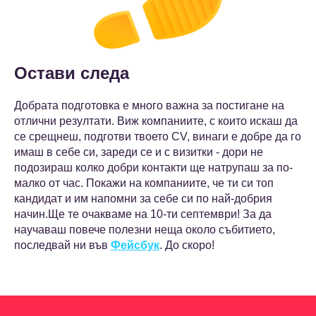
Остави следа
Добрата подготовка е много важна за постигане на
отлични резултати. Виж компаниите, с които искаш да
се срещнеш, подготви твоето CV, винаги е добре да го
имаш в себе си, зареди се и с визитки - дори не
подозираш колко добри контакти ще натрупаш за по-
малко от час. Покажи на компаниите, че ти си топ
кандидат и им напомни за себе си по най-добрия
начин.Ще те очакваме на 10-ти септември! За да
научаваш повече полезни неща около събитието,
последвай ни във
Фейсбук
. До скоро!