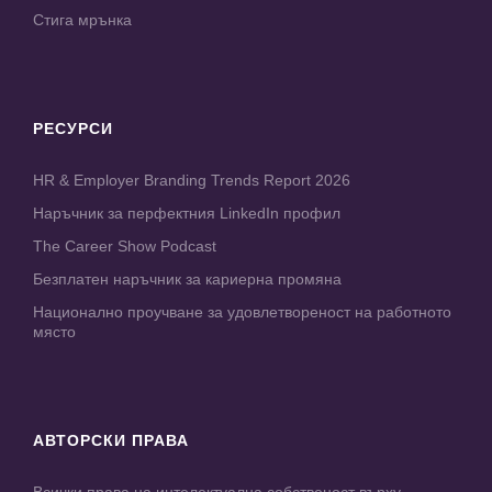
Стига мрънка
РЕСУРСИ
HR & Employer Branding Trends Report 2026
Наръчник за перфектния LinkedIn профил
The Career Show Podcast
Безплатен наръчник за кариерна промяна
Национално проучване за удовлетвореност на работното
място
АВТОРСКИ ПРАВА
Всички права на интелектуална собственост върху