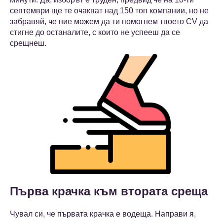
септември ще те очакват над 150 топ компании, но не
забравяй, че ние можем да ти помогнем твоето CV да
стигне до останалите, с които не успееш да се
срещнеш.
Първа крачка към втората среща
Чувал си, че първата крачка е водеща. Направи я,