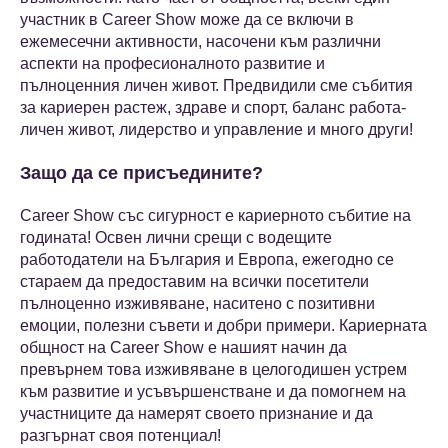
участник в Career Show може да се включи в
ежемесечни активности, насочени към различни
аспекти на професионалното развитие и
пълноценния личен живот. Предвидили сме събития
за кариерен растеж, здраве и спорт, баланс работа-
личен живот, лидерство и управление и много други!
Защо да се присъедините?
Career Show със сигурност е кариерното събитие на
годината! Освен лични срещи с водещите
работодатели на България и Европа, ежегодно се
стараем да предоставим на всички посетители
пълноценно изживяване, наситено с позитивни
емоции, полезни съвети и добри примери. Кариерната
общност на Career Show е нашият начин да
превърнем това изживяване в целогодишен устрем
към развитие и усъвършенстване и да помогнем на
участниците да намерят своето признание и да
разгърнат своя потенциал!