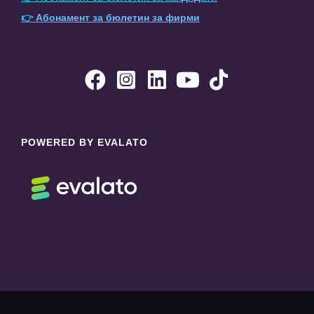
👉
Абонамент за бюлетин за фирми





POWERED BY EVALATO