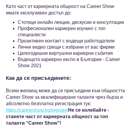
Като част от кариерната общност на Career Show
имате ексклузивен достъп до:
Стотици онлайн лекции, дискусии и консултации
Професионален кариерен коучинг с топ
специалисти
Проактивен контакт с водещи работодатели
Лични видео срещи с избрани от вас фирми
Целогодишни виртуални кариерни събития
Водещото кариерно експо в България - Career
Show 2021
Как да се присъедините:
Всеки желаещ може да се присъедини към общността
Career Show за квалифицирани таланти чрез бърза и
абсолютно безплатна регистрация тук:
https://careershow.bg/register/
Не се колебайте -
станете част от кариерната общност за топ
таланти “Career Show”!