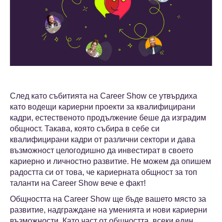
След като събитията на Career Show се утвърдиха
като водещи кариерни проекти за квалифицирани
кадри, естественото продължение беше да изградим
общност. Такава, която събира в себе си
квалифицирани кадри от различни сектори и дава
възможност целогодишно да инвестират в своето
кариерно и личностно развитие. Не можем да опишем
радостта си от това, че кариерната общност за топ
таланти на Career Show вече е факт!
Общността на Career Show ще бъде вашето място за
развитие, надграждане на уменията и нови кариерни
възможности. Като част от общността, всеки един