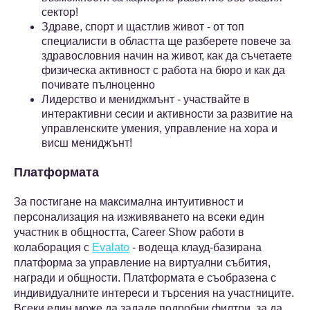
сектор!
Здраве, спорт и щастлив живот - от топ
специалисти в областта ще разберете повече за
здравословния начин на живот, как да съчетаете
физическа активност с работа на бюро и как да
почивате пълноценно
Лидерство и мениджмънт - участвайте в
интерактивни сесии и активности за развитие на
управленските умения, управление на хора и
висш мениджънт!
Платформата
За постигане на максимална интуитивност и
персонализация на изживяването на всеки един
участник в общността, Career Show работи в
колаборация с
Evalato
- водеща клауд-базирана
платформа за управление на виртуални събития,
награди и общности. Платформата е съобразена с
индивидуалните интереси и търсения на участниците.
Всеки един може да зададе подробни филтри, за да