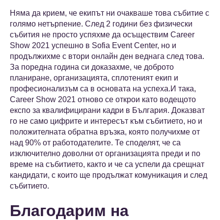
Няма да крием, че екипът ни очакваше това събитие с
голямо нетърпение. След 2 години без физически
събития не просто успяхме да осъществим Career
Show 2021 успешно в Sofia Event Center, но и
продължихме с втори онлайн ден веднага след това.
За поредна година си доказахме, че доброто
планиране, организацията, сплотеният екип и
професионализъм са в основата на успеха.И така,
Career Show 2021 отново се открои като водещото
експо за квалифицирани кадри в България. Доказват
го не само цифрите и интересът към събитието, но и
положителната обратна връзка, която получихме от
над 90% от работодателите. Те споделят, че са
изключително доволни от организацията преди и по
време на събитието, както и че са успели да срещнат
кандидати, с които ще продължат комуникация и след
събитието.
Благодарим на