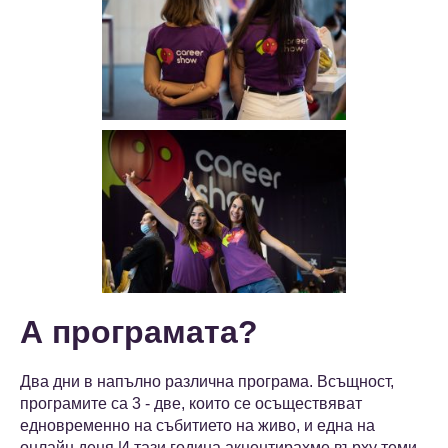
А програмата?
Два дни в напълно различна програма. Всъщност,
програмите са 3 - две, които се осъществяват
едновременно на събитието на живо, и една на
онлайн деня.И тази година акцентирахме върху теми