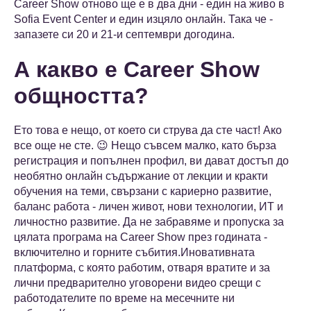
Career Show отново ще е в два дни - един на живо в
Sofia Event Center и един изцяло онлайн. Така че -
запазете си 20 и 21-и септември догодина.
А какво е Career Show
общността?
Ето това е нещо, от което си струва да сте част! Ако
все още не сте. 😉 Нещо съвсем малко, като бърза
регистрация и попълнен профил, ви дават достъп до
необятно онлайн съдържание от лекции и кракти
обучения на теми, свързани с кариерно развитие,
баланс работа - личен живот, нови технологии, ИТ и
личностно развитие. Да не забравяме и пропуска за
цялата програма на Career Show през годината -
включително и горните събития.Иновативната
платформа, с която работим, отваря вратите и за
лични предварително уговорени видео срещи с
работодателите по време на месечните ни