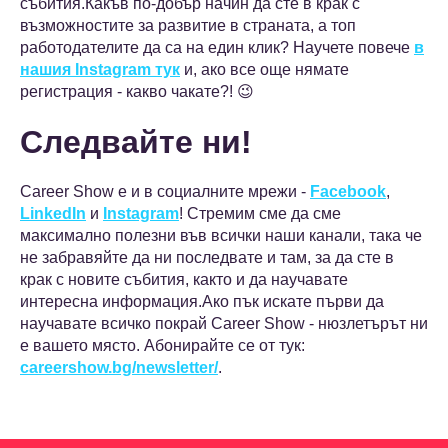
събития.Какъв по-добър начин да сте в крак с
възможностите за развитие в страната, а топ
работодателите да са на един клик? Научете повече
в
нашия Instagram тук
и, ако все още нямате
регистрация - какво чакате?! 😉
Следвайте ни!
Career Show е и в социалните мрежи -
Facebook
,
LinkedIn
и
Instagram
! Стремим сме да сме
максимално полезни във всички наши канали, така че
не забравяйте да ни последвате и там, за да сте в
крак с новите събития, както и да научавате
интересна информация.Ако пък искате първи да
научавате всичко покрай Career Show - нюзлетърът ни
е вашето място. Абонирайте се от тук:
careershow.bg/newsletter/
.