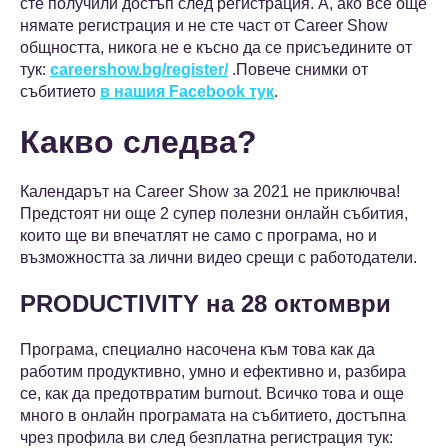
сте получили достъп след регистрация. А, ако все още
нямате регистрация и не сте част от Career Show
общността, никога не е късно да се присъедините от
тук:
careershow.bg/register/
.Повече снимки от
събитието
в нашия Facebook тук
.
Какво следва?
Календарът на Career Show за 2021 не приключва!
Предстоят ни още 2 супер полезни онлайн събития,
които ще ви впечатлят не само с програма, но и
възможността за лични видео срещи с работодатели.
PRODUCTIVITY на 28 октомври
Програма, специално насочена към това как да
работим продуктивно, умно и ефективно и, разбира
се, как да предотвратим burnout. Всичко това и още
много в онлайн програмата на събитието, достъпна
чрез профила ви след безплатна регистрация тук: