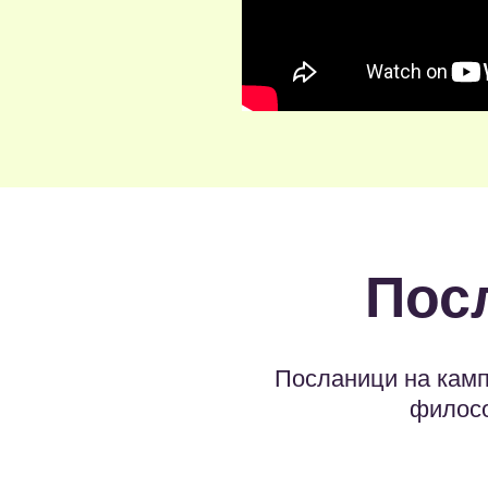
Пос
Посланици на камп
филосо