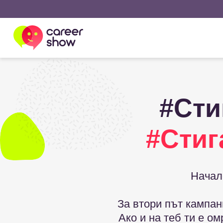
#Сти
#Стиг
Начал
За втори път кампа
Ако и на теб ти е о