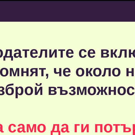
одателите се вклю
омнят, че около 
зброй възможнос
а само да ги потъ