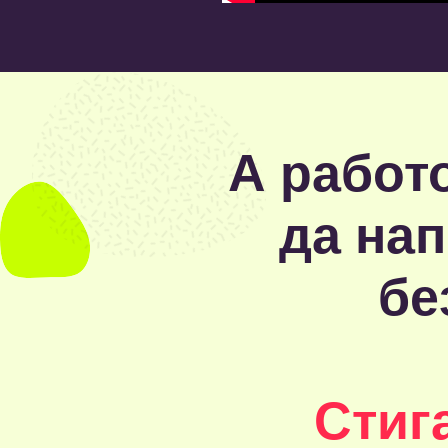
А работ
да нап
бе
Стиг