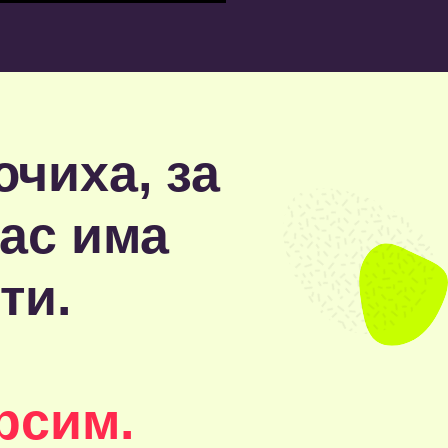
чиха, за
нас има
ти.
рсим.