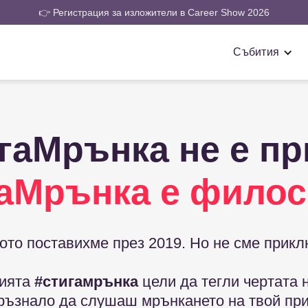
👉 Регистрация за изложители в Career Show 2026
Събития
гаМрънка не е пр
аМрънка е фило
ото поставихме през 2019. Но не сме прикл
нията
#стигамрънка
цели да тегли чертата 
мръзнало да слушаш мрънкането на твой пр