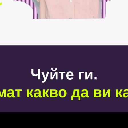
Чуйте ги.
мат какво да ви к