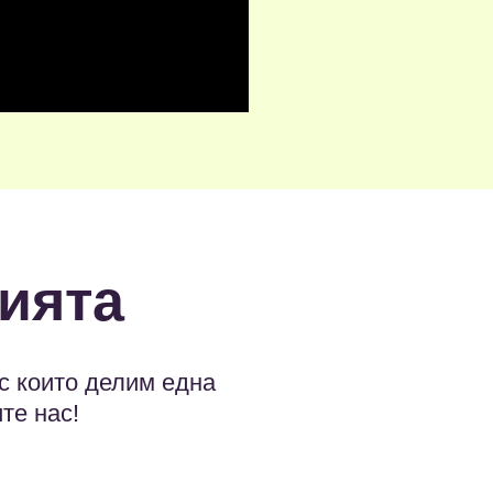
ията
с които делим една
те нас!