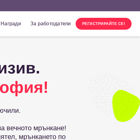
Награди
За работодатели
РЕГИСТРИРАЙТЕ СЕ!
изив.
софия!
ючили.
на вечното мрънкане!
иятел, мрънкането по