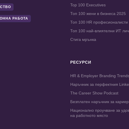
Top 100 Executives
СТВО
Топ 100 жени в бизнеса 2025
ОННА РАБОТА
Топ 100 HR професионалисти
Топ 100 най-влиятелни ИТ ли
Стига мрънка
РЕСУРСИ
HR & Employer Branding Trend
Наръчник за перфектния Link
The Career Show Podcast
Безплатен наръчник за карие
Национално проучване за удо
на работното място