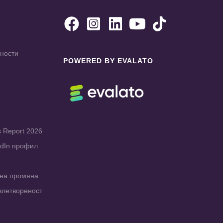





чности
POWERED BY EVALATO
s Report 2026
edIn профил
рна промяна
влетвореност