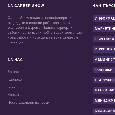
ЗА CAREER SHOW
НАЙ-ТЪРС
Career Show свързва квалифицирани
ИНФОРМАЦ
кандидати с водещи работодатели в
България и Европа. Нашите кариерни
МАРКЕТИН
събития са за всеки, който търси мечтаната
нова работа и иска да разгърне целия си
ТЪРГОВИЯ
потенциал.
ИНЖЕНЕРН
ЗА НАС
АДМИНИС
ЧОВЕШКИ 
За нас
Кариера
ОБСЛУЖВА
Блог
БАНКИ, Ф
Контакти
МЕНИДЖМ
Често задавани въпроси
МЕДИЦИНА