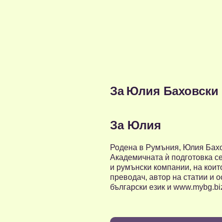
За
Юлия Баховски
За Юлия
Родена в Румъния, Юлия Бахо
Академичната ѝ подготовка се
и румънски компании, на коит
преводач, автор на статии и 
български език и www.mybg.bi