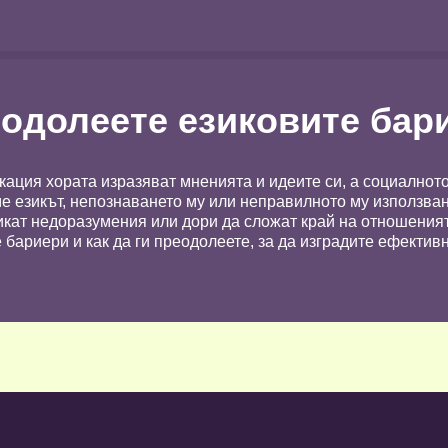
еодолеете езиковите бар
кация хората изразяват мненията и идеите си, а социалнот
е езикът, непознаването му или неправилното му използван
кат недоразумения или дори да сложат край на отношеният
е бариери и как да ги преодолеете, за да изградите ефекти