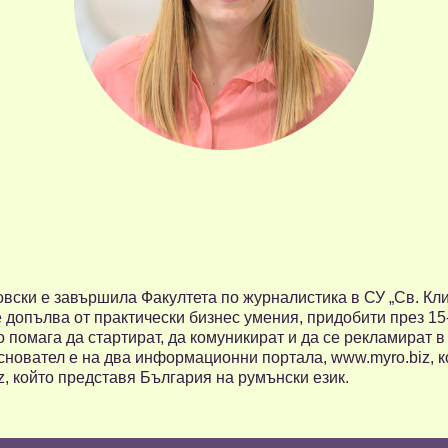
вски е завършила Факултета по журналистика в СУ „Св. Кл
 допълва от практически бизнес умения, придобити през 15
о помага да стартират, да комуникират и да се рекламират 
основател е на два информационни портала, www.myro.biz, 
z, който представя България на румънски език.