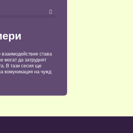

иери
о взаимодействие става
е могат да затруднят
а. В тази сесия ще
вна комуникация на чужд