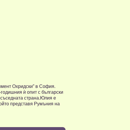
имент Охридски” в София.
-годишния ѝ опит с български
в съседната страна.Юлия е
който представя Румъния на