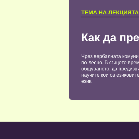
TЕМА НА ЛЕКЦИЯТА
Как да пр
Чрез вербалната комуни
по-лесно. В същото врем
общуването, да предизви
научите кои са езиковит
език.