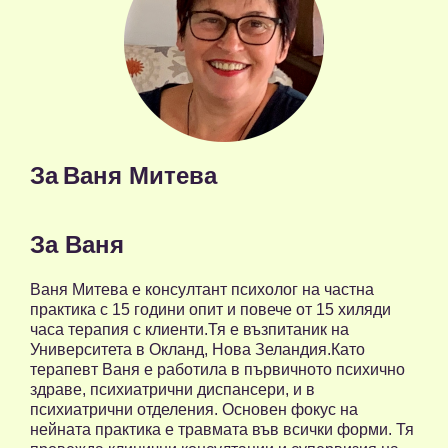
За
Ваня Митева
За Ваня
Ваня Митева е консултант психолог на частна
практика с 15 години опит и повече от 15 хиляди
часа терапия с клиенти.Тя е възпитаник на
Университета в Окланд, Нова Зеландия.Като
терапевт Ваня е работила в първичното психично
здраве, психиатрични диспансери, и в
психиатрични отделения. Основен фокус на
нейната практика е травмата във всички форми. Тя