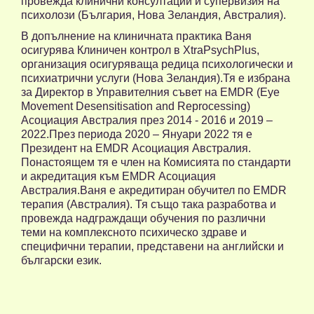
провежда клинични консултации и супервизия на
психолози (България, Нова Зеландия, Австралия).
В допълнение на клиничната практика Ваня
осигурява Клиничен контрол в XtraPsychPlus,
организация осигуряваща редица психологически и
психиатрични услуги (Нова Зеландия).Тя е избрана
за Директор в Управителния съвет на EMDR (Eye
Movement Desensitisation and Reprocessing)
Асоциация Австралия през 2014 - 2016 и 2019 –
2022.През периода 2020 – Януари 2022 тя е
Президент на EMDR Асоциация Австралия.
Понастоящем тя е член на Комисията по стандарти
и акредитация към EMDR Асоциация
Австралия.Ваня е акредитиран обучител по EMDR
терапия (Австралия). Тя също така разработва и
провежда надграждащи обучения по различни
теми на комплексното психическо здраве и
специфични терапии, представени на английски и
български език.