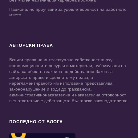
Безплатен наръчник за кариерна промяна
Национално проучване за удовлетвореност на работното
място
АВТОРСКИ ПРАВА
Всички права на интелектуална собственост върху
информационните ресурси и материали, публикувани на
сайта са обект на закрила по действащия Закон за
авторското право и сродните му права, а
нерегламентираното им използване представлява
закононарушение и води до гражданска,
административнонаказателна и наказателна отговорност
в съответствие с действащото българско законодателство.
ПОСЛЕДНО ОТ БЛОГА