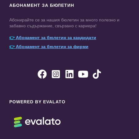
АБОНАМЕНТ ЗА БЮЛЕТИН
Абонирайте се за нашия бюлетин за много полезно и
забавно съдържание, свързано с кариера!
👉
Абонамент за бюлетин за кандидати
👉
Абонамент за бюлетин за фирми





POWERED BY EVALATO