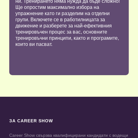
ни. Тренирането няма нужда да бъде сложно!
Ще опростим максимално избора на
упражнение като ги разделим на отделни
групи. Включете се в работилницата за
движение и разберете за най-ефективния
тренировъчен процес за вас, основните
тренировъчни принципи, както и програмите,
които ви пасват.
ЗА CAREER SHOW
Career Show свързва квалифицирани кандидати с водещи