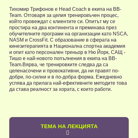
Тихомир Трифонов е Head Coach в екипа на BB-
Team. Отговаря за целия тренировъчен процес,
който провеждат с клиентите си. Опитът му се
простира на два континента и преминава през
обучителните програми на организации като NSCA,
NASM и CrossFit. С образование в сферата на
кинезитерапията в Национална спортна академия
и опит като персонален треньор в Ню Йорк, САЩ -
Тишо е най-новото попълнения в екипа на BB-
Team.Вярва, че тренировките следва да са
целенасочени и провокативни, да ни правят по-
добри, по-силни и в по-добра форма. Ежедневно
успява да прилага най-ефективните методите това
да става реалност за хората, с които работи.
TЕМА НА ЛЕКЦИЯТА
