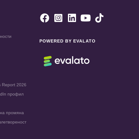





чности
POWERED BY EVALATO
s Report 2026
edIn профил
рна промяна
влетвореност