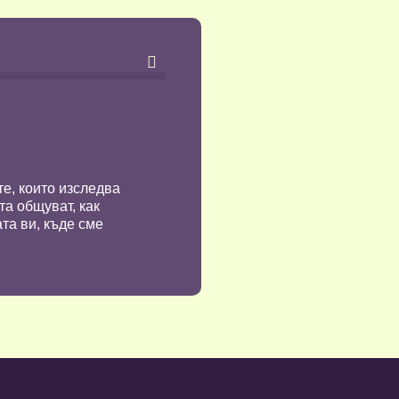

те, които изследва
та общуват, как
та ви, къде сме