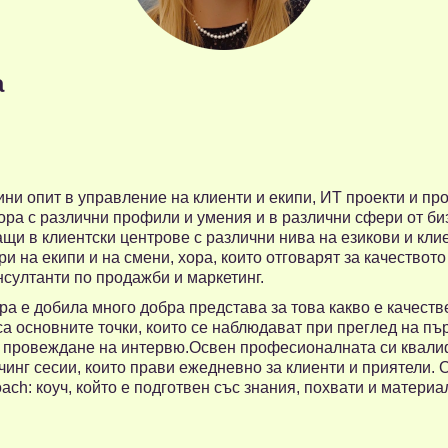
а
ини опит в управление на клиенти и екипи, ИТ проекти и пр
ора с различни профили и умения и в различни сфери от биз
щи в клиентски центрове с различни нива на езикови и кли
и на екипи и на смени, хора, които отговарят за качествот
нсултанти по продажби и маркетинг.
а е добила много добра представа за това какво е качеств
 са основните точки, които се наблюдават при преглед на п
и провеждане на интервю.Освен професионалната си квалиф
чинг сесии, които прави ежедневно за клиенти и приятели. 
ach: коуч, който е подготвен със знания, похвати и материа