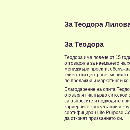
За
Теодора Лилов
За Теодора
Теодора има повече от 15 год
отговаряла за наемането на х
мениджъри проекти, обслужва
клиентски центрове, мениджър
по продажби и маркетинг и ко
Благодарение на опита Теодор
отхвърлят на първо сито, кои
са въпросите и подходите пр
кариерните консултации и коу
сертифициран Life Purpose Co
да открият призванието си.