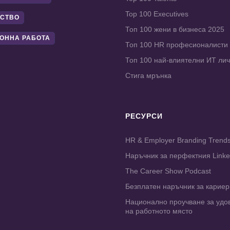
Top 100 Executives
СТВО
Топ 100 жени в бизнеса 2025
ОННА РАБОТА
Топ 100 HR професионалисти
Топ 100 най-влиятелни ИТ ли
Стига мрънка
РЕСУРСИ
HR & Employer Branding Trend
Наръчник за перфектния Link
The Career Show Podcast
Безплатен наръчник за карие
Национално проучване за удо
на работното място