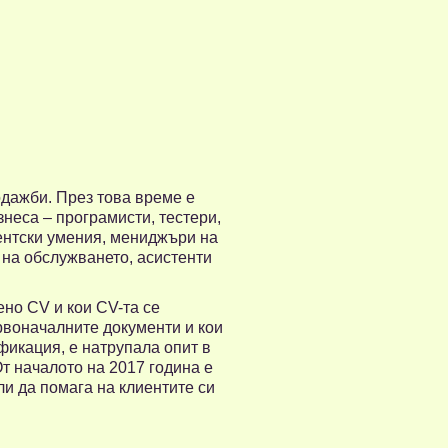
одажби. През това време е
неса – програмисти, тестери,
ентски умения, мениджъри на
о на обслужването, асистенти
ено CV и кои CV-та се
ървоначалните документи и кои
икация, е натрупала опит в
От началото на 2017 година е
ли да помага на клиентите си