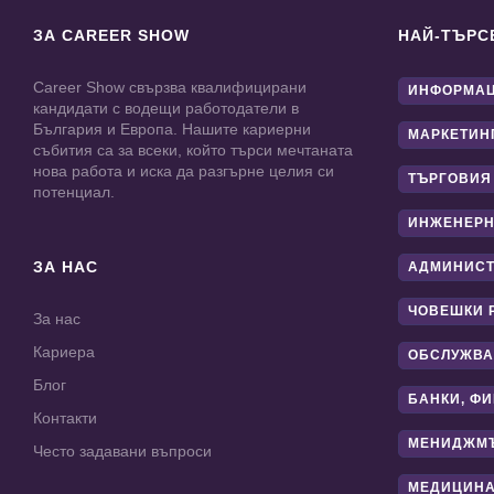
ЗА CAREER SHOW
НАЙ-ТЪРС
Career Show свързва квалифицирани
ИНФОРМАЦ
кандидати с водещи работодатели в
България и Европа. Нашите кариерни
МАРКЕТИН
събития са за всеки, който търси мечтаната
нова работа и иска да разгърне целия си
ТЪРГОВИЯ
потенциал.
ИНЖЕНЕРН
ЗА НАС
АДМИНИС
ЧОВЕШКИ 
За нас
Кариера
ОБСЛУЖВА
Блог
БАНКИ, Ф
Контакти
МЕНИДЖМ
Често задавани въпроси
МЕДИЦИНА