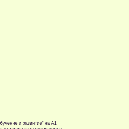
бучение и развитие“ на А1
та отговаря за въвеждането в