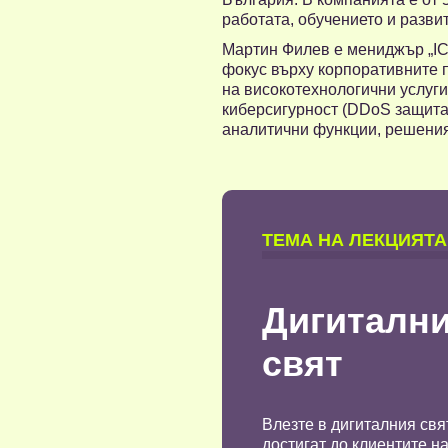
работата, обучението и развит
Мартин Филев е мениджър „IC
фокус върху корпоративните 
на високотехнологични услуги
киберсигурност (DDoS защита,
аналитични функции, решения
TЕМА НА ЛЕКЦИЯТА
Дигитални
свят
Влезте в дигиталния свя
достигат до клиентите на