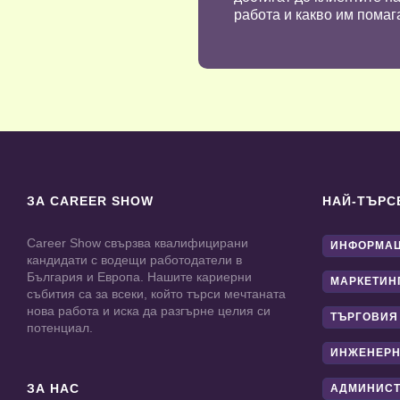
работа и какво им помага
ЗА CAREER SHOW
НАЙ-ТЪРС
Career Show свързва квалифицирани
ИНФОРМАЦ
кандидати с водещи работодатели в
България и Европа. Нашите кариерни
МАРКЕТИН
събития са за всеки, който търси мечтаната
нова работа и иска да разгърне целия си
ТЪРГОВИЯ
потенциал.
ИНЖЕНЕРН
ЗА НАС
АДМИНИС