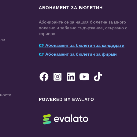
АБОНАМЕНТ ЗА БЮЛЕТИН
Абонирайте се за нашия бюлетин за много
полезно и забавно съдържание, свързано с
кариера!
ели
👉
Абонамент за бюлетин за кандидати
👉
Абонамент за бюлетин за фирми





чности
POWERED BY EVALATO