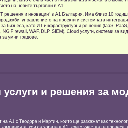
ието на новите търговци в А1.
T решения и иновации“ в А1 България. Има близо 10 годише
продажби, управлението на проекти и системната интеграци
 за бизнеса, като ИТ инфраструктурни решения (IaaS, PaaS
 NG Firewall, WAF, DLP, SIEM), Cloud услуги, системи за в
 за умни градове.
 услуги и решения за м
т на А1 с Теодора и Мартин, които ще разкажат как технол
 компанията, кои са хората в А1, които участват в процеса, 