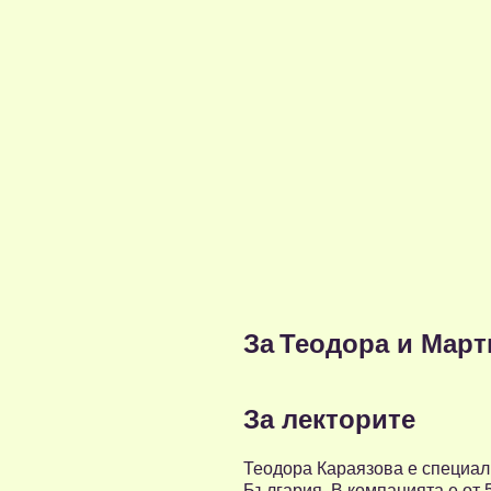
За
Теодора и Март
За лекторите
Теодора Караязова е специали
България. В компанията е от 