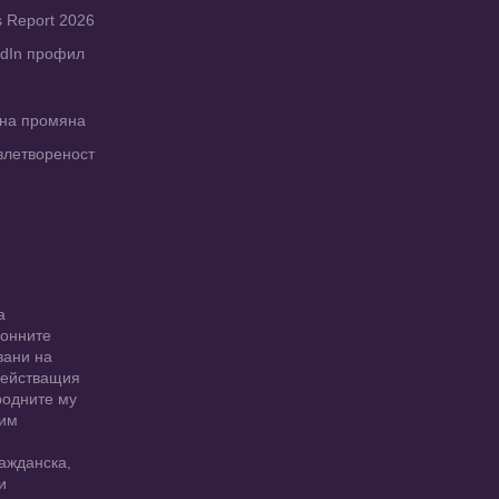
s Report 2026
edIn профил
рна промяна
влетвореност
а
ионните
вани на
 действащия
родните му
 им
ажданска,
и