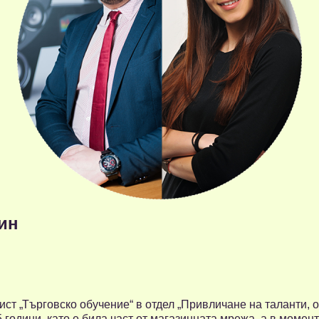
ин
ст „Търговско обучение“ в отдел „Привличане на таланти, о
5 години, като е била част от магазинната мрежа, а в момен