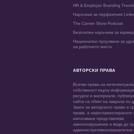
HR & Employer Branding Trend
Наръчник за перфектния Link
The Career Show Podcast
Безплатен наръчник за карие
Национално проучване за удо
на работното място
АВТОРСКИ ПРАВА
Всички права на интелектуалн
собственост върху информац
ресурси и материали, публику
сайта са обект на закрила по
Закон за авторското право и с
права, а нерегламентираното
използване представлява
закононарушение и води до гр
административнонаказателна 