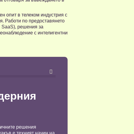
н опит в телеком индустрия с
я. Работи по предоставянето
, SaaS), решения за
идeонаблюдение с интелигентни

одерния
огичните решения
какъв е техният начин на