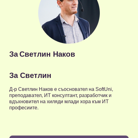
За
Светлин Наков
За Светлин
Д-р Светлин Наков е съосновател на SoftUni,
преподавател, ИТ консултант, разработчик и
вдъхновител на хиляди млади хора към ИТ
професиите.