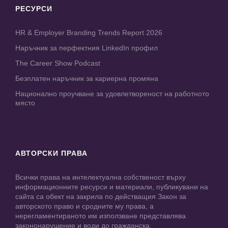
РЕСУРСИ
HR & Employer Branding Trends Report 2026
Наръчник за перфектния LinkedIn профил
The Career Show Podcast
Безплатен наръчник за кариерна промяна
Национално проучване за удовлетвореност на работното
място
АВТОРСКИ ПРАВА
Всички права на интелектуална собственост върху
информационните ресурси и материали, публикувани на
сайта са обект на закрила по действащия Закон за
авторското право и сродните му права, а
нерегламентираното им използване представлява
закононарушение и води до гражданска,