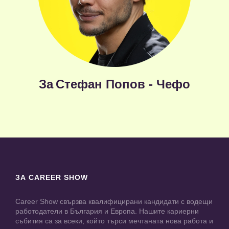
За
Стефан Попов - Чефо
ЗА CAREER SHOW
Career Show свързва квалифицирани кандидати с водещи
работодатели в България и Европа. Нашите кариерни
събития са за всеки, който търси мечтаната нова работа и