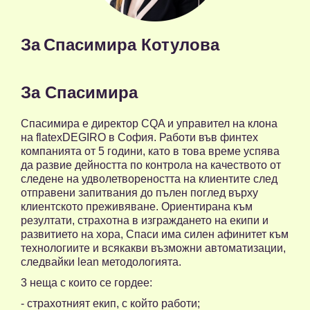
За
Спасимира Котулова
За Спасимира
Спасимира е директор CQA и управител на клона
на flatexDEGIRO в София. Работи във финтех
компанията от 5 години, като в това време успява
да развие дейността по контрола на качеството от
следене на удволетвореността на клиентите след
отправени запитвания до пълен поглед върху
клиентското преживяване. Ориентирана към
резултати, страхотна в изграждането на екипи и
развитието на хора, Спаси има силен афинитет към
технологиите и всякакви възможни автоматизации,
следвайки lean методологията.
3 неща с които се гордее:
- страхотният екип, с който работи;