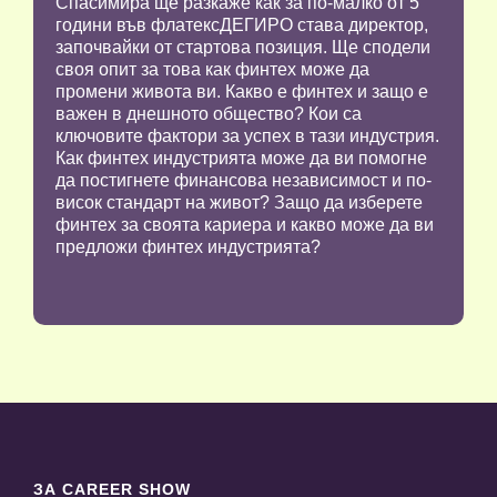
Спасимира ще разкаже как за по-малко от 5
години във флатексДЕГИРО става директор,
започвайки от стартова позиция. Ще сподели
своя опит за това как финтех може да
промени живота ви. Какво е финтех и защо е
важен в днешното общество? Кои са
ключовите фактори за успех в тази индустрия.
Как финтех индустрията може да ви помогне
да постигнете финансова независимост и по-
висок стандарт на живот? Защо да изберете
финтех за своята кариера и какво може да ви
предложи финтех индустрията?
ЗА CAREER SHOW