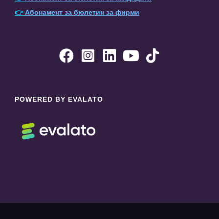
👉
Абонамент за бюлетин за фирми





POWERED BY EVALATO