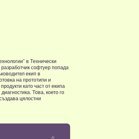
хнологии" в Технически
о разработчик софтуер попада
ъководител екип в
отовка на прототипи и
родукти като част от екипа
диагностика. Това, което го
 създава цялостни