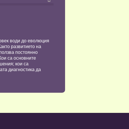

овек води до еволюция
акто развитието на
зползва постоянно
Кои са основните
шения; кои са
ата диагностика да