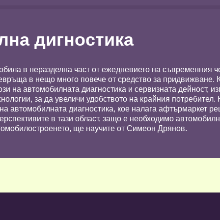
лна дигностика
била в неразделна част от ежедневието на съвременния ч
евръща в нещо много повече от средство за придвижване. К
 този на автомобилната диагностика и сервизната дейност, и
нологии, за да увеличи удобството на крайния потребител. 
на автомобилната диагностика, кое налага афтърмаркет ре
ерспективите в тази област, защо е необходимо автомобилн
томобилостроенето, ще научите от Симеон Дрянов.