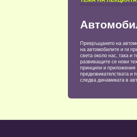
TЕМА НА ЛЕКЦИЯТА
Автомоби
Превръщането на автомо
на автомобилите и ги пр
света около нас, така и
развиващите се нови тех
принципи и приложения 
предизвикателствата и п
следва динамиката в ав