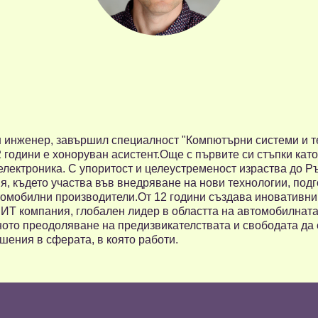
инженер, завършил специалност "Компютърни системи и те
2 години е хоноруван асистент.Още с първите си стъпки кат
лектроника. С упоритост и целеустременост израства до Р
 където участва във внедряване на нови технологии, подг
омобилни производители.От 12 години създава иновативни п
 ИТ компания, глобален лидер в областта на автомобилната 
ното преодоляване на предизвикателствата и свободата да
шения в сферата, в която работи.