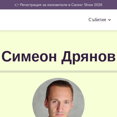
👉 Регистрация за изложители в Career Show 2026
Събития
Симеон Дрянов