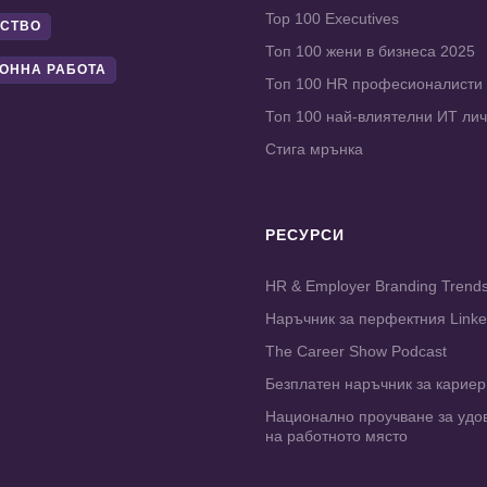
Top 100 Executives
СТВО
Топ 100 жени в бизнеса 2025
ОННА РАБОТА
Топ 100 HR професионалисти
Топ 100 най-влиятелни ИТ ли
Стига мрънка
РЕСУРСИ
HR & Employer Branding Trend
Наръчник за перфектния Link
The Career Show Podcast
Безплатен наръчник за карие
Национално проучване за удо
на работното място