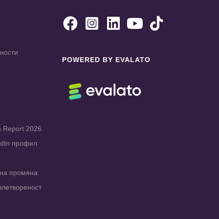





чности
POWERED BY EVALATO
s Report 2026
edIn профил
рна промяна
влетвореност