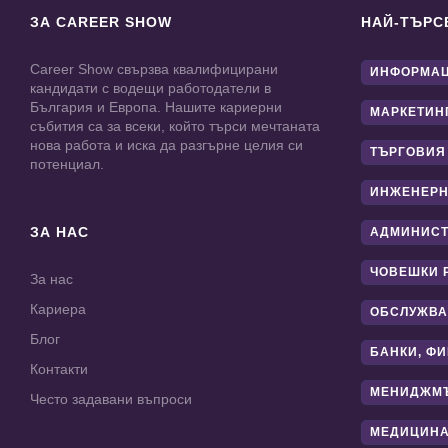
ЗА CAREER SHOW
НАЙ-ТЪРС
Career Show свързва квалифицирани
ИНФОРМАЦ
кандидати с водещи работодатели в
България и Европа. Нашите кариерни
МАРКЕТИН
събития са за всеки, който търси мечтаната
нова работа и иска да разгърне целия си
ТЪРГОВИЯ
потенциал.
ИНЖЕНЕРН
ЗА НАС
АДМИНИС
ЧОВЕШКИ 
За нас
Кариера
ОБСЛУЖВА
Блог
БАНКИ, Ф
Контакти
МЕНИДЖМ
Често задавани въпроси
МЕДИЦИНА