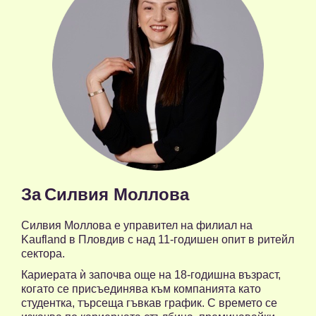
За
Силвия Моллова
Силвия Моллова е управител на филиал на
Kaufland в Пловдив с над 11-годишен опит в ритейл
сектора.
Кариерата ѝ започва още на 18-годишна възраст,
когато се присъединява към компанията като
студентка, търсеща гъвкав график. С времето се