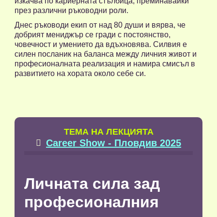
изкачва по кариерната стълбица, преминавайки
през различни ръководни роли.
Днес ръководи екип от над 80 души и вярва, че
добрият мениджър се гради с постоянство,
човечност и умението да вдъхновява. Силвия е
силен посланик на баланса между личния живот и
професионалната реализация и намира смисъл в
развитието на хората около себе си.
TЕМА НА ЛЕКЦИЯТА
Career Show - Пловдив 2025

Личната сила зад
професионалния