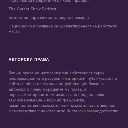
Наръчник за перфектния LinkedIn профил
The Career Show Podcast
Безплатен наръчник за кариерна промяна
Национално проучване за удовлетвореност на работното
място
АВТОРСКИ ПРАВА
Всички права на интелектуална собственост върху
информационните ресурси и материали, публикувани на
сайта са обект на закрила по действащия Закон за
авторското право и сродните му права, а
нерегламентираното им използване представлява
закононарушение и води до гражданска,
административнонаказателна и наказателна отговорност
в съответствие с действащото българско законодателство.