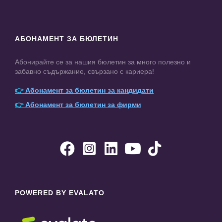
АБОНАМЕНТ ЗА БЮЛЕТИН
Абонирайте се за нашия бюлетин за много полезно и
забавно съдържание, свързано с кариера!
👉
Абонамент за бюлетин за кандидати
👉
Абонамент за бюлетин за фирми





POWERED BY EVALATO