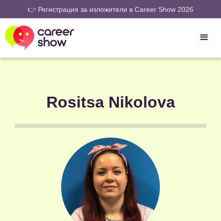
👉 Регистрация за изложители в Career Show 2026
Rositsa Nikolova