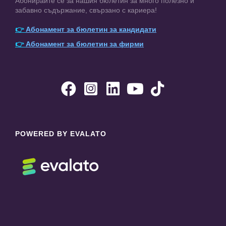
Абонирайте се за нашия бюлетин за много полезно и
забавно съдържание, свързано с кариера!
👉
Абонамент за бюлетин за кандидати
👉
Абонамент за бюлетин за фирми





POWERED BY EVALATO