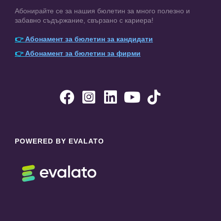
Абонирайте се за нашия бюлетин за много полезно и
забавно съдържание, свързано с кариера!
👉
Абонамент за бюлетин за кандидати
👉
Абонамент за бюлетин за фирми





POWERED BY EVALATO