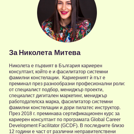
За
Николета Митева
Николета е първият в България кариерен
консултант, който е и фасилитатор системни
фамилни констелации. Кариерният ѝ път е
преминал през разнообразни професионални роли:
от специалист подбор, мениджър проекти,
специалист дигитален маркетинг, мениджър
работодателска марка, фасилитатор системни
фамилни констелации и дори пилатес инструктор.
През 2018 г. преминава сертификационен курс за
кариерен консултант по програмата Global Career
Development Facilitator (GCDF). В последните близо
12 години е част от различни неправителствени