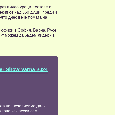
рез видео уроци, тестове и
кип от над 350 души, преди 4
ято днес вече помага на
с офиси в София, Варна, Русе
укт можем да бъдем лидери в
er Show Varna 2024
ота ни, независимо дали
 това как всеки сам