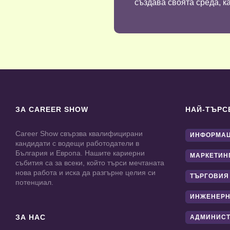
създава своята среда, ка
ЗА CAREER SHOW
НАЙ-ТЪРС
Career Show свързва квалифицирани
ИНФОРМАЦ
кандидати с водещи работодатели в
България и Европа. Нашите кариерни
МАРКЕТИН
събития са за всеки, който търси мечтаната
нова работа и иска да разгърне целия си
ТЪРГОВИЯ
потенциал.
ИНЖЕНЕРН
ЗА НАС
АДМИНИС