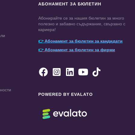
АБОНАМЕНТ ЗА БЮЛЕТИН
Абонирайте се за нашия бюлетин за много
полезно и забавно съдържание, свързано с
кариера!
ели
👉
Абонамент за бюлетин за кандидати
👉
Абонамент за бюлетин за фирми





чности
POWERED BY EVALATO