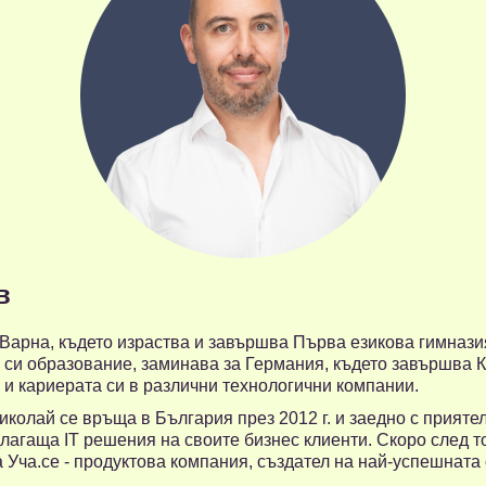
в
арна, където израства и завършва Първа езикова гимназия
 си образование, заминава за Германия, където завършва 
а и кариерата си в различни технологични компании.
иколай се връща в България през 2012 г. и заедно с приятел
лагаща IT решения на своите бизнес клиенти. Скоро след т
а Уча.се - продуктова компания, създател на най-успешнат