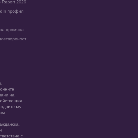
s Report 2026
edIn профил
рна промяна
влетвореност
а
ионните
вани на
 действащия
родните му
 им
ажданска,
и
тветствие с