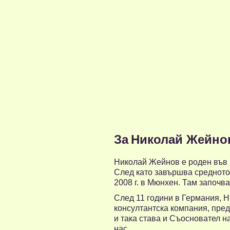
За
Николай Жейно
Николай Жейнов е роден във В
След като завършва средното
2008 г. в Мюнхен. Там започв
След 11 години в Германия, Н
консултантска компания, пред
и така става и Съосновател н
нас.