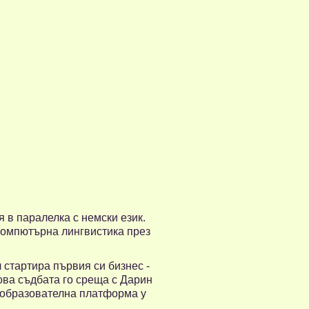
 в паралелка с немски език.
Компютърна лингвистика през
 стартира първия си бизнес -
ова съдбата го среща с Дарин
а образователна платформа у