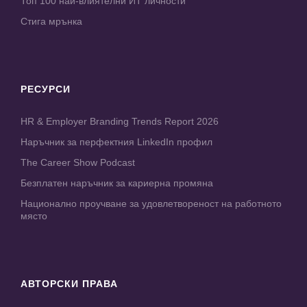
Топ 100 най-влиятелни ИТ личности
Стига мрънка
РЕСУРСИ
HR & Employer Branding Trends Report 2026
Наръчник за перфектния LinkedIn профил
The Career Show Podcast
Безплатен наръчник за кариерна промяна
Национално проучване за удовлетвореност на работното
място
АВТОРСКИ ПРАВА