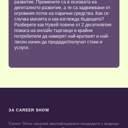
развитие. Промените са в основата на
дигиталното развитие, а те са задвижвани от
огромния поток на парични средства. Как се
случва магията и как изглежда бъдещето?
Разберете как Нувей повече от 2 десетилетия
помага на онлайн търговци и крайни
потребители да намерят най-краткият и най-
лесен начин да продадат/получат стоки и
услуги.
ЗА CAREER SHOW
Career Show свързва квалифицирани кандидати с водещи