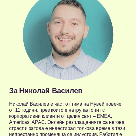
За
Николай Василев
Николай Василев е част от тима на Нувей повече
от 11 години, през които е натрупал опит с
корпоративни клиенти от целия свят – ЕМЕА,
Americas, APAC. Онлайн разплащанията са негова
страст и затова е инвестирал толкова време в тази
непрестанно променяща се индустрия. Работил е