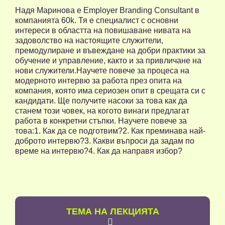
Надя Маринова е Employer Branding Consultant в
компанията 60k. Тя е специалист с основни
интереси в областта на повишаване нивата на
задоволство на настоящите служители,
премодулиране и въвеждане на добри практики за
обучение и управление, както и за привличане на
нови служители.Научете повече за процеса на
модерното интервю за работа през опита на
компания, която има сериозен опит в срещата си с
кандидати. Ще получите насоки за това как да
станем този човек, на когото винаги предлагат
работа в конкретни стъпки. Научете повече за
това:1. Как да се подготвим?2. Как преминава най-
доброто интервю?3. Какви въпроси да задам по
време на интервю?4. Как да направя избор?
TЕМА НА ЛЕКЦИЯТА
