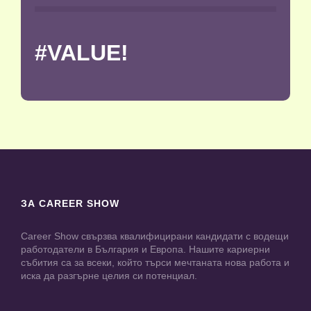
#VALUE!
ЗА CAREER SHOW
Career Show свързва квалифицирани кандидати с водещи
работодатели в България и Европа. Нашите кариерни
събития са за всеки, който търси мечтаната нова работа и
иска да разгърне целия си потенциал.