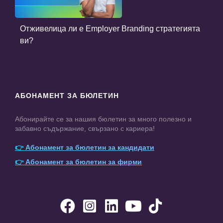
Отживелица ли е Employer Branding стратегията
ви?
АБОНАМЕНТ ЗА БЮЛЕТИН
Абонирайте се за нашия бюлетин за много полезно и
забавно съдържание, свързано с кариера!
👉
Абонамент за бюлетин за кандидати
👉
Абонамент за бюлетин за фирми




