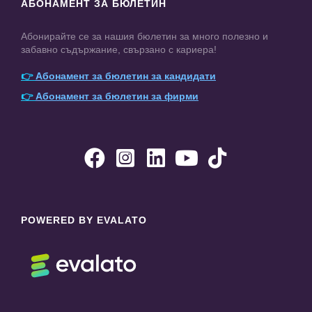
АБОНАМЕНТ ЗА БЮЛЕТИН
Абонирайте се за нашия бюлетин за много полезно и
забавно съдържание, свързано с кариера!
👉
Абонамент за бюлетин за кандидати
👉
Абонамент за бюлетин за фирми





POWERED BY EVALATO