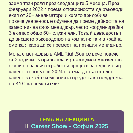
заема тази роля през следващите 5 месеца. През
февруари 2022 г. поема отговорността да ръководи
екип от 20+ анализатори и когато придобива
повече увереност, е обучена да поеме дейността на
заместник на своя мениджър, често координирайки
3 екипа с общо 60+ служители. Това ѝ дава достъп
до висшето ръководство на компанията и в крайна
сметка я кара да се премест на позиция мениджър.
Мона е мениджър в AML RightSource вече повече
от 2 години. Разработила и ръководила множество
екипи по различни работни процеси за един и същ
клиент, от ноември 2024 г. взема допълнителен
клиент, за който компанията предоставя поддръжка
на KYC на немски език.
TЕМА НА ЛЕКЦИЯТА
Career Show - София 2025
