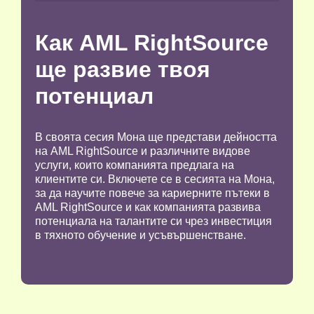
Как AML RightSource
ще развие твоя
потенциал
В своята сесия Мона ще представи дейността
на AML RightSource и различните видове
услуги, които компанията предлага на
клиентите си. Включете се в сесията на Мона,
за да научите повече за кариерните пътеки в
AML RightSourcе и как компанията развива
потенциала на талантите си чрез инвестиция
в тяхното обучение и усъвършенстване.