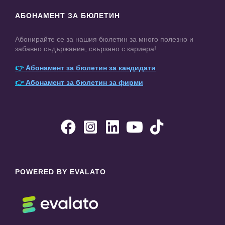
АБОНАМЕНТ ЗА БЮЛЕТИН
Абонирайте се за нашия бюлетин за много полезно и
забавно съдържание, свързано с кариера!
👉
Абонамент за бюлетин за кандидати
👉
Абонамент за бюлетин за фирми





POWERED BY EVALATO