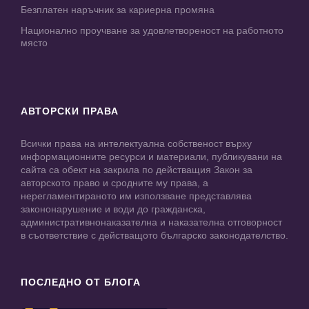
Безплатен наръчник за кариерна промяна
Национално проучване за удовлетвореност на работното
място
АВТОРСКИ ПРАВА
Всички права на интелектуална собственост върху
информационните ресурси и материали, публикувани на
сайта са обект на закрила по действащия Закон за
авторското право и сродните му права, а
нерегламентираното им използване представлява
закононарушение и води до гражданска,
административнонаказателна и наказателна отговорност
в съответствие с действащото българско законодателство.
ПОСЛЕДНО ОТ БЛОГА