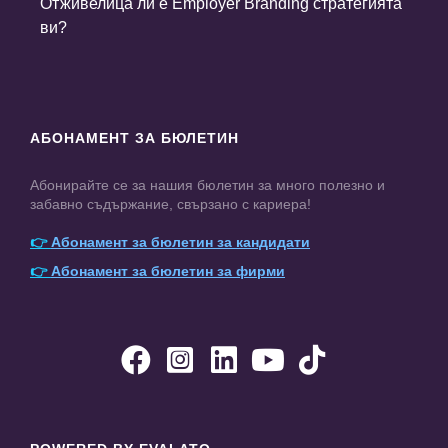
Отживелица ли е Employer Branding стратегията
ви?
АБОНАМЕНТ ЗА БЮЛЕТИН
Абонирайте се за нашия бюлетин за много полезно и
забавно съдържание, свързано с кариера!
👉
Абонамент за бюлетин за кандидати
👉
Абонамент за бюлетин за фирми




