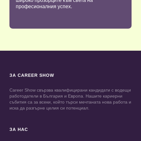
широко прозорците към света на
професионалния успех.
ЗА CAREER SHOW
Career Show свързва квалифицирани кандидати с водещи
работодатели в България и Европа. Нашите кариерни
събития са за всеки, който търси мечтаната нова работа и
иска да разгърне целия си потенциал.
ЗА НАС