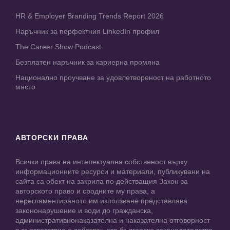
HR & Employer Branding Trends Report 2026
Наръчник за перфектния LinkedIn профил
The Career Show Podcast
Безплатен наръчник за кариерна промяна
Национално проучване за удовлетвореност на работното
място
АВТОРСКИ ПРАВА
Всички права на интелектуална собственост върху
информационните ресурси и материали, публикувани на
сайта са обект на закрила по действащия Закон за
авторското право и сродните му права, а
нерегламентираното им използване представлява
закононарушение и води до гражданска,
административнонаказателна и наказателна отговорност