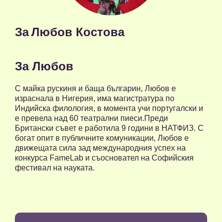
За
Любов Костова
За Любов
С майка рускиня и баща българин, Любов е
израснала в Нигерия, има магистратура по
Индийска филология, в момента учи португалски и
е превела над 60 театрални пиеси.Преди
Британски съвет е работила 9 години в НАТФИЗ. С
богат опит в публичните комуникации, Любов е
движещата сила зад международния успех на
конкурса FameLab и съосновател на Софийския
фестивал на науката.