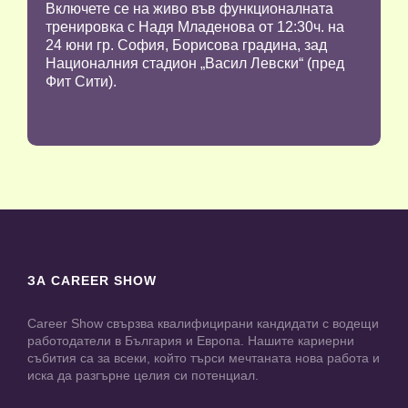
Включете се на живо във функционалната
тренировка с Надя Младенова от 12:30ч. на
24 юни гр. София, Борисова градина, зад
Националния стадион „Васил Левски“ (пред
Фит Сити).
ЗА CAREER SHOW
Career Show свързва квалифицирани кандидати с водещи
работодатели в България и Европа. Нашите кариерни
събития са за всеки, който търси мечтаната нова работа и
иска да разгърне целия си потенциал.