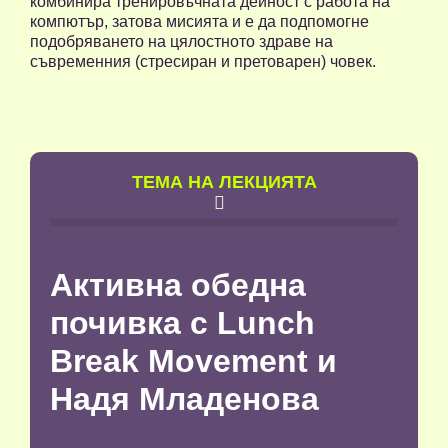
комбинира тренировъчната дейност с работа на
компютър, затова мисията и е да подпомогне
подобряването на цялостното здраве на
съвременния (стресиран и претоварен) човек.
TЕМА НА ЛЕКЦИЯТА

Активна обедна
почивка с Lunch
Break Movement и
Надя Младенова