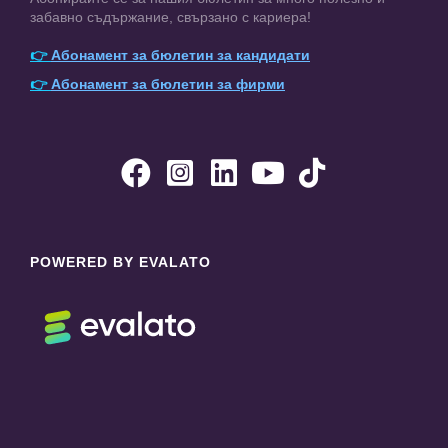
забавно съдържание, свързано с кариера!
👉
Абонамент за бюлетин за кандидати
👉
Абонамент за бюлетин за фирми





POWERED BY EVALATO