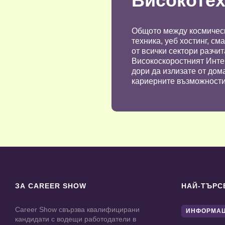
Високотех
Общото между космическ
техника, уеб хостинг, с
от всички сектори разчит
Високоскоростният Интер
дори да излизате от дом
кариерните възможности,
ЗА CAREER SHOW
НАЙ-ТЪРС
Career Show свързва квалифицирани
ИНФОРМАЦ
кандидати с водещи работодатели в