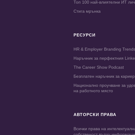
Топ 100 най-влиятелни ИТ ли
Стига мрънка
РЕСУРСИ
HR & Employer Branding Trend
Наръчник за перфектния Link
The Career Show Podcast
Безплатен наръчник за карие
Национално проучване за удо
на работното място
АВТОРСКИ ПРАВА
Всички права на интелектуалн
собственост върху информац