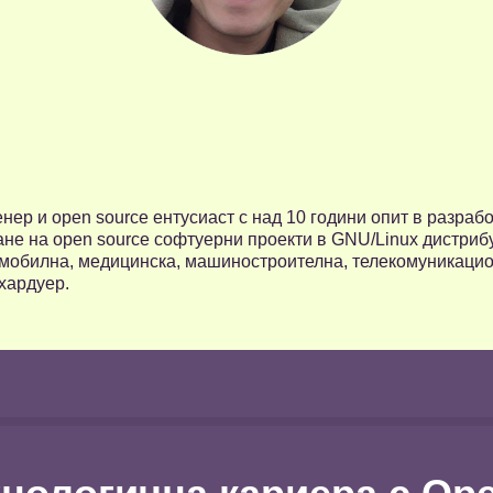
ер и open source ентусиаст с над 10 години опит в разраб
не на open source софтуерни проекти в GNU/Linux дистрибуци
омобилна, медицинска, машиностроителна, телекомуникацион
хардуер.