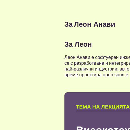
За
Леон Анави
За Леон
Леон Анави e софтуерен инжен
се с разработване и интегрира
най-различни индустрии: авт
време проектира open source 
TЕМА НА ЛЕКЦИЯТА