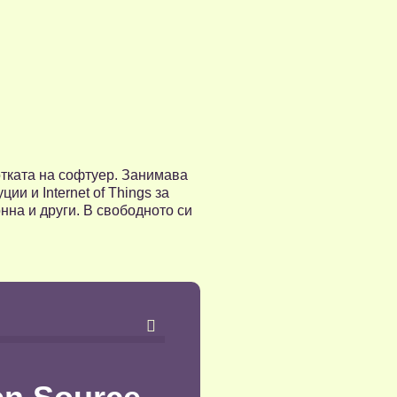
отката на софтуер. Занимава
и и Internet of Things за
на и други. В свободното си
