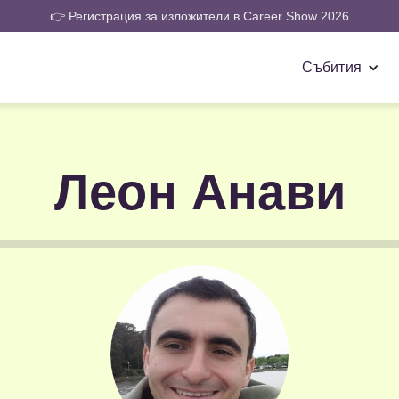
👉 Регистрация за изложители в Career Show 2026
Събития
Леон Анави