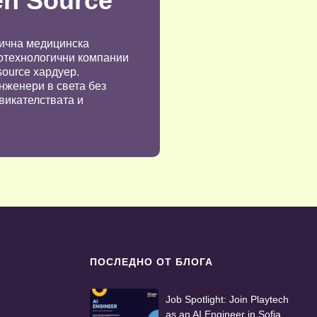
en Source
гична медицинска
котехнологични компании
source хардуер.
нженери в света без
викателствата и
ПОСЛЕДНО ОТ БЛОГА
Job Spotlight: Join Playtech
as an AI Engineer in Sofia