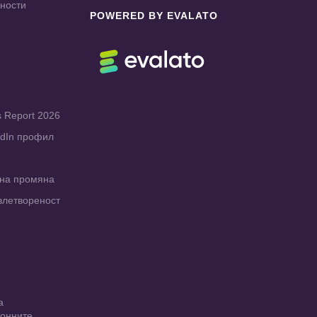
чности
POWERED BY EVALATO
s Report 2026
edIn профил
рна промяна
влетвореност
а
ионните