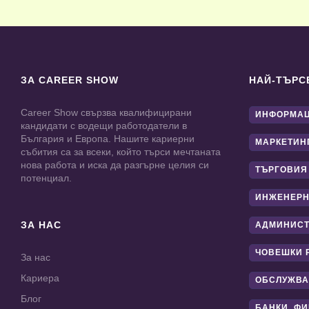
ЗА CAREER SHOW
НАЙ-ТЪРС
Career Show свързва квалифицирани
ИНФОРМАЦ
кандидати с водещи работодатели в
България и Европа. Нашите кариерни
МАРКЕТИН
събития са за всеки, който търси мечтаната
нова работа и иска да разгърне целия си
ТЪРГОВИЯ
потенциал.
ИНЖЕНЕРН
ЗА НАС
АДМИНИС
ЧОВЕШКИ 
За нас
Кариера
ОБСЛУЖВА
Блог
БАНКИ, Ф