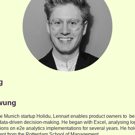
g
hwung
he Munich startup Holidu, Lennart enables product owners to b
 data-driven decision-making. He began with Excel, analysing log
tions on e2e analytics implementations for several years. He ho
nt from the Rotterdam School of Management.