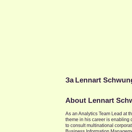
За
Lennart Schwun
About Lennart Sc
As an Analytics Team Lead at t
theme in his career is enabling
to consult multinational corpora
Business Information Manageme