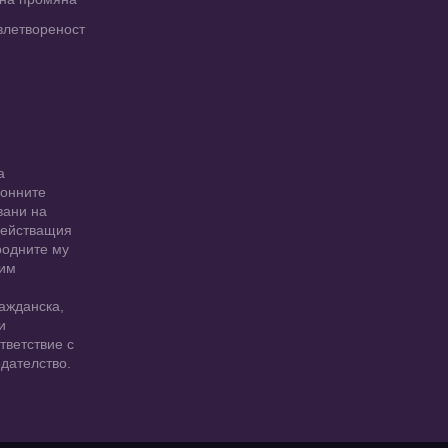
влетвореност
а
ионните
вани на
 действащия
родните му
 им
ажданска,
и
тветствие с
дателство.