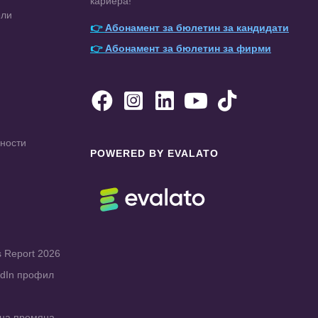
кариера!
ели
👉
Абонамент за бюлетин за кандидати
👉
Абонамент за бюлетин за фирми





чности
POWERED BY EVALATO
s Report 2026
edIn профил
рна промяна