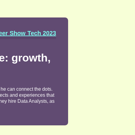
eer Show Tech 2023
le: growth,
t he can connect the dots.
jects and experiences that
hey hire Data Analysts, as