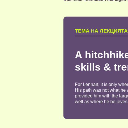
TЕМА НА ЛЕКЦИЯТА
A hitchhike
skills & tr
For Lennart, it is only whe
His path was not what he w
provided him with the larg
well as where he believes 