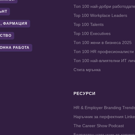
Топ 100 най-добри работодат
ЪНТ
Top 100 Workplace Leaders
, ФАРМАЦИЯ
Top 100 Talents
Top 100 Executives
СТВО
Топ 100 жени в бизнеса 2025
ОННА РАБОТА
Топ 100 HR професионалисти
Топ 100 най-влиятелни ИТ ли
Стига мрънка
РЕСУРСИ
HR & Employer Branding Trend
Наръчник за перфектния Link
The Career Show Podcast
Безплатен наръчник за карие