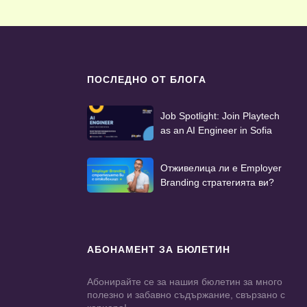
ПОСЛЕДНО ОТ БЛОГА
Job Spotlight: Join Playtech
as an AI Engineer in Sofia
Отживелица ли е Employer
Branding стратегията ви?
АБОНАМЕНТ ЗА БЮЛЕТИН
Абонирайте се за нашия бюлетин за много
полезно и забавно съдържание, свързано с