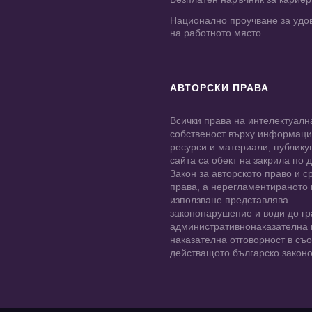
Национално проучване за удо
на работното място
АВТОРСКИ ПРАВА
Всички права на интелектуалн
собственост върху информац
ресурси и материали, публику
сайта са обект на закрила по
Закон за авторското право и с
права, а нерегламентираното
използване представлява
закононарушение и води до гр
административнонаказателна 
наказателна отговорност в съо
действащото българско законо