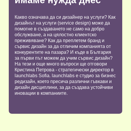
имаме нужда днес
Какво означава да си дизайнер на услуги? Как
дизайнът на услуги (service design) може да
помогне в създаването не само на добро
обслужване, а на цялостно клиентско
преживяване? Как да преплетем бранд и
сървис дизайн за да отличим компанията от
конкурентите на пазара? И къде в България
за първи път можем да учим сървис дизайн?
На тези и още много въпроси ще отговори
Кристина Петрова - стратегически директор в
launchlabs Sofia. launchlabs е студио за бизнес
редизайн, което пресича различни гъвкави и
дизайн дисциплини, за да създава устойчиви
иновации в компаниите.