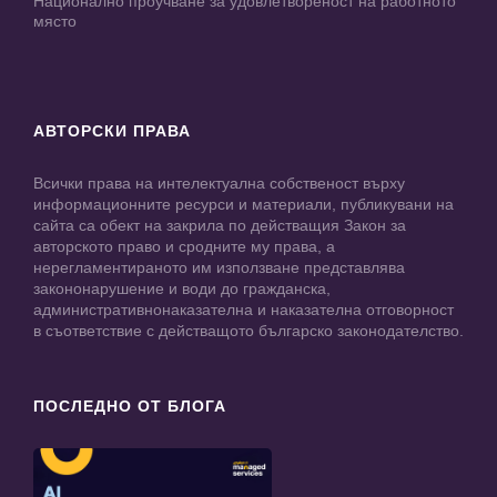
Национално проучване за удовлетвореност на работното
място
АВТОРСКИ ПРАВА
Всички права на интелектуална собственост върху
информационните ресурси и материали, публикувани на
сайта са обект на закрила по действащия Закон за
авторското право и сродните му права, а
нерегламентираното им използване представлява
закононарушение и води до гражданска,
административнонаказателна и наказателна отговорност
в съответствие с действащото българско законодателство.
ПОСЛЕДНО ОТ БЛОГА