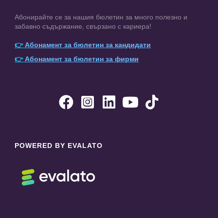
Абонирайте се за нашия бюлетин за много полезно и
забавно съдържание, свързано с кариера!
👉
Абонамент за бюлетин за кандидати
👉
Абонамент за бюлетин за фирми





POWERED BY EVALATO