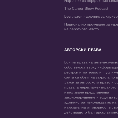
Наръчник за перфектния Link
The Career Show Podcast
Безплатен наръчник за карие
Национално проучване за удо
на работното място
АВТОРСКИ ПРАВА
Всички права на интелектуалн
собственост върху информац
ресурси и материали, публику
сайта са обект на закрила по
Закон за авторското право и с
права, а нерегламентираното
използване представлява
закононарушение и води до гр
административнонаказателна 
наказателна отговорност в съо
действащото българско законо