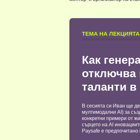
TЕМА НА ЛЕКЦИЯТА
Как генер
отключва 
таланти в
В сесията си Иван ще де
мултимодални AI) за съ
конкретни примери от жи
сърцето на AI иновациит
Paysafe е предпочитано 