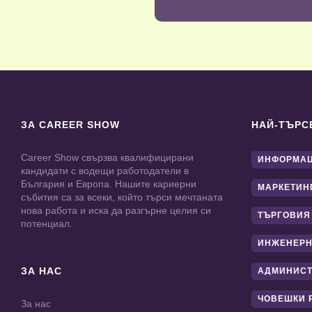
ЗА CAREER SHOW
НАЙ-ТЪРС
Career Show свързва квалифицирани
ИНФОРМАЦ
кандидати с водещи работодатели в
България и Европа. Нашите кариерни
МАРКЕТИН
събития са за всеки, който търси мечтаната
нова работа и иска да разгърне целия си
ТЪРГОВИЯ
потенциал.
ИНЖЕНЕРН
ЗА НАС
АДМИНИС
ЧОВЕШКИ 
За нас