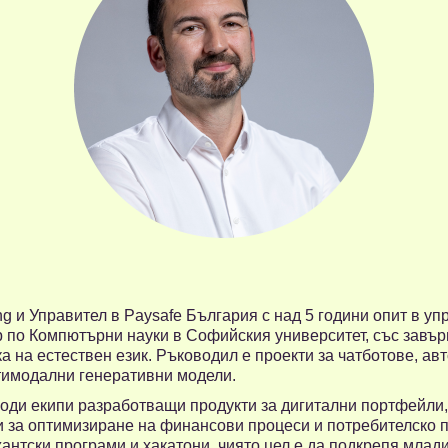
g и Управител в Paysafe България с над 5 години опит в уп
р по Компютърни науки в Софийския университет, със завъ
 на естествен език. Ръководил е проекти за чатботове, ав
тимодални генеративни модели.
води екипи разработващи продукти за дигитални портфейли
и за оптимизиране на финансови процеси и потребителско 
антски програми и хакатони, чиято цел е да подкрепя млади