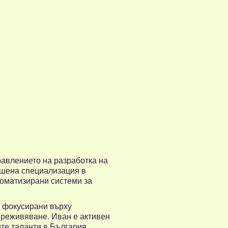
равлението на разработка на
ршена специализация в
томатизирани системи за
, фокусирани върху
преживяване. Иван е активен
те таланти в България.