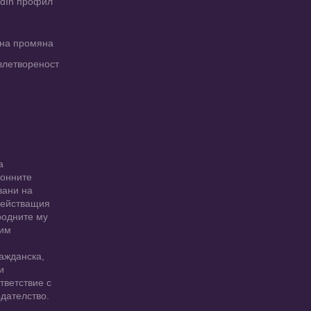
edIn профил
рна промяна
влетвореност
а
ионните
вани на
 действащия
родните му
 им
ажданска,
и
тветствие с
дателство.