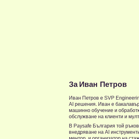
За
Иван Петров
Иван Петров е SVP Engineerin
AI решения. Иван е бакалавъ
машинно обучение и обработка
обслужване на клиенти и мул
В Paysafe България той ръко
внедряване на AI инструмент
ментор и организатор на стаж