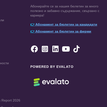
Абонирайте се за нашия бюлетин за много
полезно и забавно съдържание, свързано с
кариера!
ели
👉
Абонамент за бюлетин за кандидати
👉
Абонамент за бюлетин за фирми





чности
POWERED BY EVALATO
s Report 2026