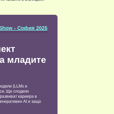
 Show - София 2025
лект
а младите
модели (LLMs и
си. Ще сподели
 развиват кариера в
генеративен AI и защо