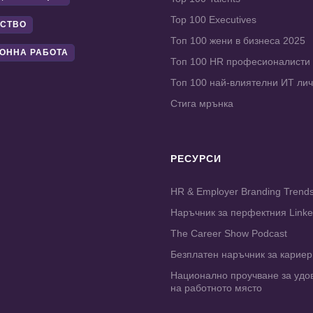
Top 100 Executives
СТВО
Топ 100 жени в бизнеса 2025
ОННА РАБОТА
Топ 100 HR професионалисти
Топ 100 най-влиятелни ИТ ли
Стига мрънка
РЕСУРСИ
HR & Employer Branding Trend
Наръчник за перфектния Link
The Career Show Podcast
Безплатен наръчник за карие
Национално проучване за удо
на работното място