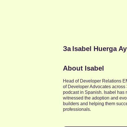
За
Isabel Huerga Ay
About Isabel
Head of Developer Relations EM
of Developer Advocates across 3
podcast in Spanish. Isabel has m
witnessed the adoption and evol
builders and helping them succe
professionals.