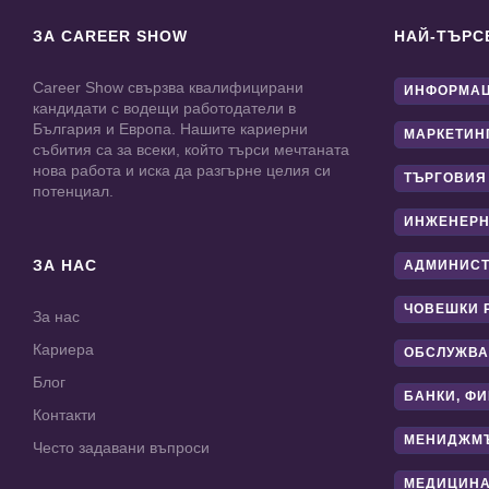
ЗА CAREER SHOW
НАЙ-ТЪРС
Career Show свързва квалифицирани
ИНФОРМАЦ
кандидати с водещи работодатели в
България и Европа. Нашите кариерни
МАРКЕТИН
събития са за всеки, който търси мечтаната
нова работа и иска да разгърне целия си
ТЪРГОВИЯ
потенциал.
ИНЖЕНЕРН
ЗА НАС
АДМИНИС
ЧОВЕШКИ 
За нас
Кариера
ОБСЛУЖВА
Блог
БАНКИ, Ф
Контакти
МЕНИДЖМ
Често задавани въпроси
МЕДИЦИНА