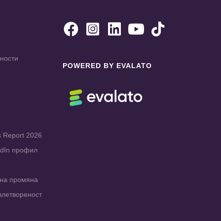





чности
POWERED BY EVALATO
s Report 2026
edIn профил
рна промяна
влетвореност