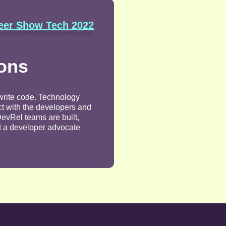
eer Show Tech 2022
ions
 write code. Technology
ct with the developers and
DevRel teams are built,
at a developer advocate