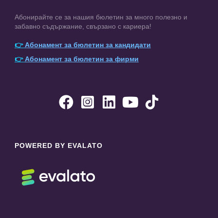
Абонирайте се за нашия бюлетин за много полезно и
забавно съдържание, свързано с кариера!
👉
Абонамент за бюлетин за кандидати
👉
Абонамент за бюлетин за фирми





POWERED BY EVALATO