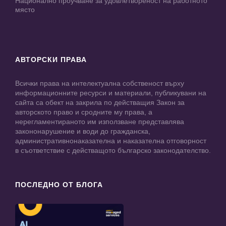
Национално проучване за удовлетвореност на работното
място
АВТОРСКИ ПРАВА
Всички права на интелектуална собственост върху
информационните ресурси и материали, публикувани на
сайта са обект на закрила по действащия Закон за
авторското право и сродните му права, а
нерегламентираното им използване представлява
закононарушение и води до гражданска,
административнонаказателна и наказателна отговорност
в съответствие с действащото българско законодателство.
ПОСЛЕДНО ОТ БЛОГА