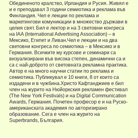
Обединеното кралство, Ирландия и Русия. Живял е
и е преподавал 3 години семиотика и реклама във
Финландия. Чел е лекции по реклама и
маркетингови комуникации в множество държави в
целия свят. Бил е лектор и на 3 световни конгреса
на IAA (International Advertising Association) – в
Мексико, Египет и Ливан.Чел е лекции и на два
световни конгреса по семиотика – в Мексико и в
Германия. Всичките му курсове и семинари са
визуализирани във висока степен, динамични са и
са с най-доброто от световната рекламна практика.
Автор е на много научни статии по реклама и
семиотика. Публикувал е 10 книги, 8 от които са
издадени и в чужбина.Христо Кафтанджиев е бил
член на журито на Нюйоркския рекламен фестивал
(The New York Festivals) и на Digital Communication
Awards, Германия. Почетен професор е и на Руско-
американската академия по авторизирано
образование. Сега е член на журито на
Superbrands, България.