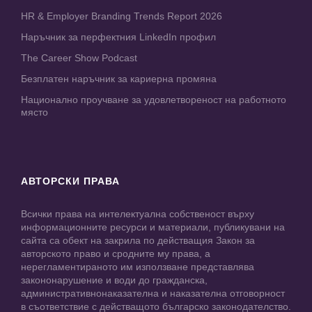
HR & Employer Branding Trends Report 2026
Наръчник за перфектния LinkedIn профил
The Career Show Podcast
Безплатен наръчник за кариерна промяна
Национално проучване за удовлетвореност на работното
място
АВТОРСКИ ПРАВА
Всички права на интелектуална собственост върху
информационните ресурси и материали, публикувани на
сайта са обект на закрила по действащия Закон за
авторското право и сродните му права, а
нерегламентираното им използване представлява
закононарушение и води до гражданска,
административнонаказателна и наказателна отговорност
в съответствие с действащото българско законодателство.