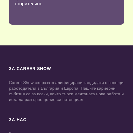
сторителинг.
ЗА CAREER SHOW
Career Show свързва квалифицирани кандидати с водещи
работодатели в България и Европа. Нашите кариерни
събития са за всеки, който търси мечтаната нова работа и
иска да разгърне целия си потенциал.
ЗА НАС