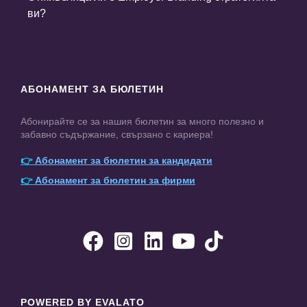
ви?
АБОНАМЕНТ ЗА БЮЛЕТИН
Абонирайте се за нашия бюлетин за много полезно и
забавно съдържание, свързано с кариера!
👉
Абонамент за бюлетин за кандидати
👉
Абонамент за бюлетин за фирми





POWERED BY EVALATO