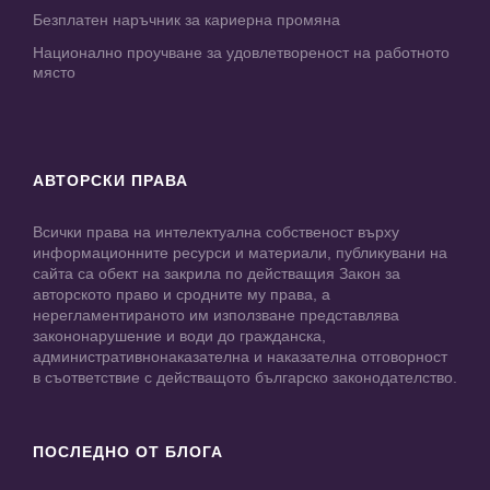
Безплатен наръчник за кариерна промяна
Национално проучване за удовлетвореност на работното
място
АВТОРСКИ ПРАВА
Всички права на интелектуална собственост върху
информационните ресурси и материали, публикувани на
сайта са обект на закрила по действащия Закон за
авторското право и сродните му права, а
нерегламентираното им използване представлява
закононарушение и води до гражданска,
административнонаказателна и наказателна отговорност
в съответствие с действащото българско законодателство.
ПОСЛЕДНО ОТ БЛОГА