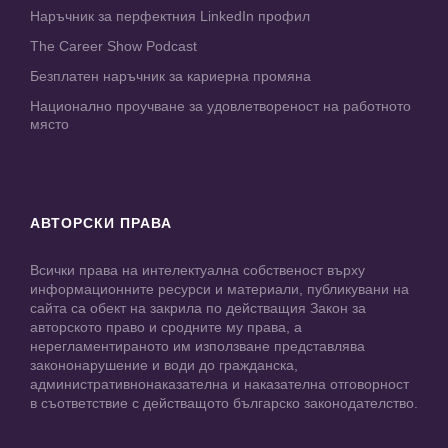
Наръчник за перфектния LinkedIn профил
The Career Show Podcast
Безплатен наръчник за кариерна промяна
Национално проучване за удовлетвореност на работното
място
АВТОРСКИ ПРАВА
Всички права на интелектуална собственост върху
информационните ресурси и материали, публикувани на
сайта са обект на закрила по действащия Закон за
авторското право и сродните му права, а
нерегламентираното им използване представлява
закононарушение и води до гражданска,
административнонаказателна и наказателна отговорност
в съответствие с действащото българско законодателство.