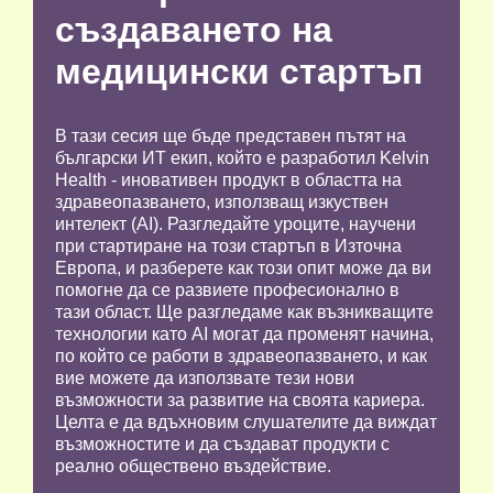
създаването на
медицински стартъп
В тази сесия ще бъде представен пътят на
български ИТ екип, който е разработил Kelvin
Health - иновативен продукт в областта на
здравеопазването, използващ изкуствен
интелект (AI). Разгледайте уроците, научени
при стартиране на този стартъп в Източна
Европа, и разберете как този опит може да ви
помогне да се развиете професионално в
тази област. Ще разгледаме как възникващите
технологии като AI могат да променят начина,
по който се работи в здравеопазването, и как
вие можете да използвате тези нови
възможности за развитие на своята кариера.
Целта е да вдъхновим слушателите да виждат
възможностите и да създават продукти с
реално обществено въздействие.