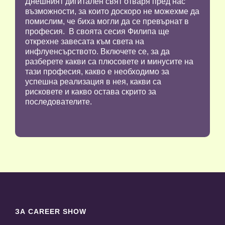
Днешният дигитален свят отваря пред нас
възможности, за които доскоро не можехме да
помислим, че биха могли да се превърнат в
професия. В своята сесия Филипа ще
открехне завесата към света на
инфлуенсърството. Включете се, за да
разберете какви са плюсовете и минусите на
тази професия, какво е необходимо за
успешна реализация в нея, какви са
рисковете и какво остава скрито за
последователите.
ЗА CAREER SHOW