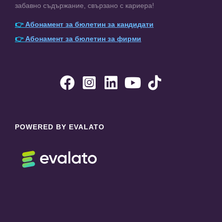
забавно съдържание, свързано с кариера!
👉
Абонамент за бюлетин за кандидати
👉
Абонамент за бюлетин за фирми





POWERED BY EVALATO