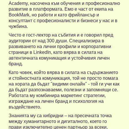
Academy, насочена към обучения и професионално
развитие в платформата. Емо е част от екипа на
BookMark, но работи и като фрийлансър и
консултант с професионалисти и бизнеси у нас и в
чужбина.
Често е гост-лектор на събития и е говорил пред
аудитории от над 300 души. Специализира в
развиването на лични профили и корпоративни
страници в LinkedIn, като вярва в силата на
автентичната комуникация и устойчивия личен
бранд.
Като човек, който вярва в силата на съдържанието
и стойностната комуникация, той не просто помага
на хората да бъдат "видими онлайн" - той ги учи как
да бъдат разпознаваеми, полезни и запомнящи се.
Работата му комбинира маркетинг стратегии,
изграждане на личен бранд и психология на
въздействието.
Знанията му са хибридни – на пресечната точка
между хуманитарното и дигиталното, което го
прави изключително ценен партньор за всеки,