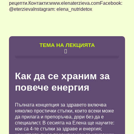
рецепти.Контакти:www.elenaterzieva.comFacebook:
@eterzievaInstagram: elena_nutridetox
TЕМА НА ЛЕКЦИЯТА

Как да се храним за
повече енергия
Пълната концепция за здравето включва
няколко простички стъпки, които всеки може
да прилага и препоръчва, дори без да е
специалист. В сесията на Елена ще научите:
кои са 4-те стъпки за здраве и енергия;