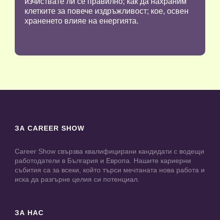
изчиствате ли се правилно; как да нахраним
клетките за повече издръжливост; кое, освен
храненето влияе на енергията.
ЗА CAREER SHOW
Career Show свързва квалифицирани кандидати с водещи
работодатели в България и Европа. Нашите кариерни
събития са за всеки, който търси мечтаната нова работа и
иска да разгърне целия си потенциал.
ЗА НАС