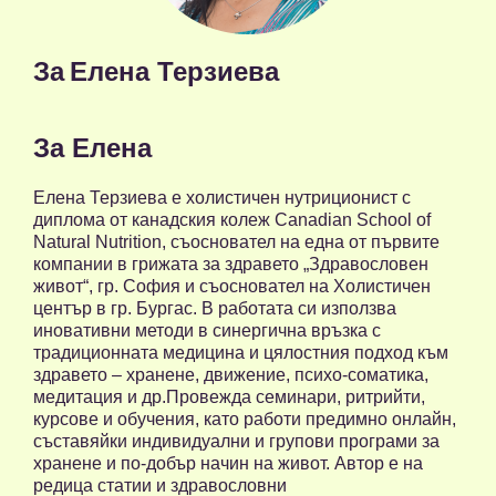
За
Елена Терзиева
За Елена
Елена Терзиева е холистичен нутриционист с
диплома от канадския колеж Canadian School of
Natural Nutrition, съосновател на една от първите
компании в грижата за здравето „Здравословен
живот“, гр. София и съосновател на Холистичен
център в гр. Бургас. В работата си използва
иновативни методи в синергична връзка с
традиционната медицина и цялостния подход към
здравето – хранене, движение, психо-соматика,
медитация и др.Провежда семинари, ритрийти,
курсове и обучения, като работи предимно онлайн,
съставяйки индивидуални и групови програми за
хранене и по-добър начин на живот. Автор е на
редица статии и здравословни