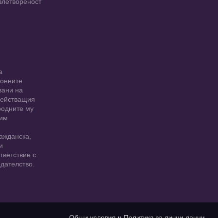
влетвореност
а
ионните
вани на
 действащия
родните му
 им
ажданска,
и
тветствие с
дателство.
Общи условия и Политика за лични данни