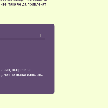
ите, така че да привлекат

начин, въпреки че
далеч не всеки използва.