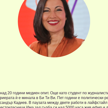
над 20 години медиен опит. Още като студент по журналисти
ариерата ѝ е минала в Би Ти Ви. Пет години е политически ре
ксандър Кадиев. В паузата между двете работи в лайфстайл
 шестокласници.Има зад гърба си над 5000 часа жив ефир и 