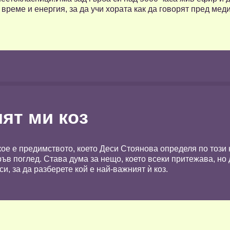
реме и енергия, за да учи хората как да говорят пред меди
ят ми коз
кое е предимството, което Деси Стоянова определя по този 
ръв поглед. Става дума за нещо, което всеки притежава, но 
и, за да разберете кой е най-важният ѝ коз.