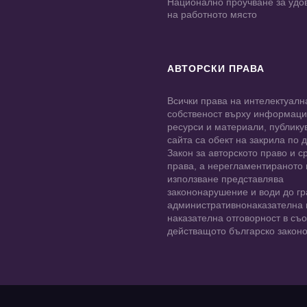
Национално проучване за удо
на работното място
АВТОРСКИ ПРАВА
Всички права на интелектуалн
собственост върху информац
ресурси и материали, публику
сайта са обект на закрила по
Закон за авторското право и с
права, а нерегламентираното
използване представлява
закононарушение и води до гр
административнонаказателна 
наказателна отговорност в съо
действащото българско законо