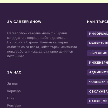
ЗА CAREER SHOW
НАЙ-ТЪРС
Career Show свързва квалифицирани
ИНФОРМАЦ
кандидати с водещи работодатели в
България и Европа. Нашите кариерни
МАРКЕТИН
събития са за всеки, който търси мечтаната
нова работа и иска да разгърне целия си
ТЪРГОВИЯ
потенциал.
ИНЖЕНЕРН
ЗА НАС
АДМИНИС
ЧОВЕШКИ 
За нас
Кариера
ОБСЛУЖВА
Блог
БАНКИ, Ф
Контакти