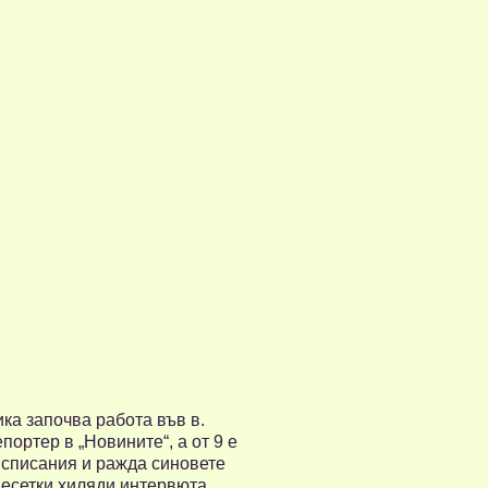
ка започва работа във в.
портер в „Новините“, а от 9 е
 списания и ражда синовете
десетки хиляди интервюта.