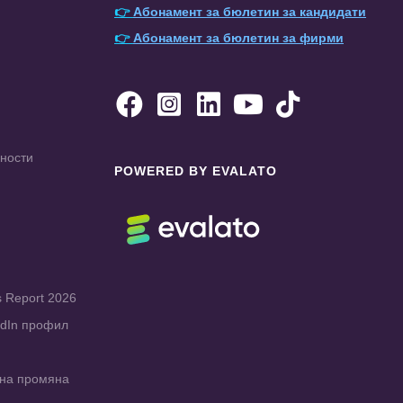
👉
Абонамент за бюлетин за кандидати
👉
Абонамент за бюлетин за фирми





чности
POWERED BY EVALATO
s Report 2026
edIn профил
рна промяна