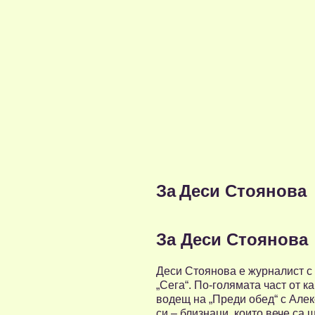
За
Деси Стоянова
За Деси Стоянова
Деси Стоянова е журналист с 
„Сега“. По-голямата част от к
водещ на „Преди обед“ с Але
си – близнаци, които вече са