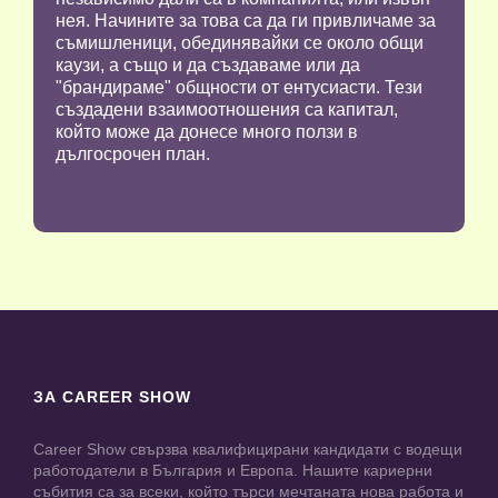
нея. Начините за това са да ги привличаме за
съмишленици, обединявайки се около общи
каузи, а също и да създаваме или да
"брандираме" общности от ентусиасти. Тези
създадени взаимоотношения са капитал,
който може да донесе много ползи в
дългосрочен план.
ЗА CAREER SHOW
Career Show свързва квалифицирани кандидати с водещи
работодатели в България и Европа. Нашите кариерни
събития са за всеки, който търси мечтаната нова работа и