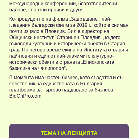
международни конференции, благотворителни
балове, спортни прояви и други.
Ко-продуцент е на филма „Завръщане“, най-
гледания български филм за 2019 г., който е сниман
почти изцяло в Пловдив. Бил е директор на
Общински институт "Старинен Пловдив", където
ръководи културни и исторически обекти в Стария
град. По негово време екипа на Института отваря и
най-новия и един от най-значимите клутурно-
исторически обекти в страната „Епископската
базилика на Филипопол“.
В момента има частен бизнес, като създател и съ-
собственик на единствената в България
платформа за търгово наддаване за бизнеса –
BidOnPro.com
TЕМА НА ЛЕКЦИЯТА