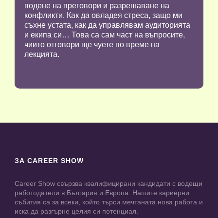
водене на преговори и разрешаване на
конфликти. Как да овладея стреса, защо ми
съхне устата, как да управлявам аудиторията
и екипа си… Това са сам част на въпросите,
чиито отговори ще чуете по време на
лекцията.
ЗА CAREER SHOW
Career Show свързва квалифицирани кандидати с водещи
работодатели в България и Европа. Нашите кариерни
събития са за всеки, който търси мечтаната нова работа и
иска да разгърне целия си потенциал.