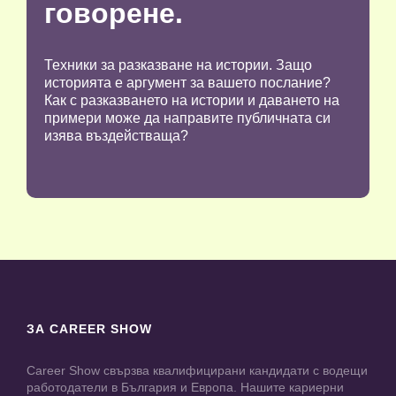
говорене.
Техники за разказване на истории. Защо
историята е аргумент за вашето послание?
Как с разказването на истории и даването на
примери може да направите публичната си
изява въздействаща?
ЗА CAREER SHOW
Career Show свързва квалифицирани кандидати с водещи
работодатели в България и Европа. Нашите кариерни